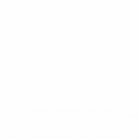
* Исключена до дальнейшего уведомления. <a
href='https://ru.uefa.com/insideuefa/mediaservices/medi
148df8afec70-8ace600b6288-1000--
%D1%84%D0%B8%D1%84%D0%B0-
%D1%83%D0%B5%D1%84%D0%B0-
%D0%B8%D1%81%D0%BA%D0%BB%D1%8E%D1%87%D0%