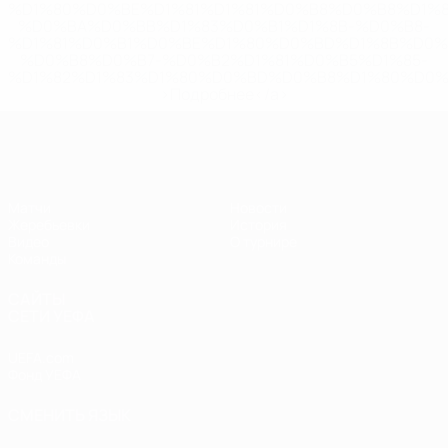
%D1%80%D0%BE%D1%81%D1%81%D0%B8%D0%B8%D1%
%D0%BA%D0%BB%D1%83%D0%B1%D1%8B-%D0%B8-
%D1%81%D0%B1%D0%BE%D1%80%D0%BD%D1%8B%D0%
%D0%B8%D0%B7-%D0%B2%D1%81%D0%B5%D1%85-
%D1%82%D1%83%D1%80%D0%BD%D0%B8%D1%80%D0%
>Подробнее</a>
ЧЕ - девушки до 17
Матчи
Новости
Жеребьевки
История
Видео
О турнире
Команды
САЙТЫ
СЕТИ УЕФА
UEFA.com
Фонд УЕФА
СМЕНИТЬ ЯЗЫК
Русский
English
Français
Deutsch
Русский
Español