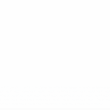
='https://ru.uefa.com/insideuefa/mediaservices/mediarel
%D0%B5%D1%84%D0%B0-%D0%B8%D1%81%D0%BA%D0%B
B8%D0%B8%D1%81%D0%BA%D0%B8%D0%B5-%D0%BA%D0
D1%80%D0%BD%D1%8B%D0%B5-%D0%B8%D0%B7-%D0%B
83%D1%80%D0%BD%D0%B8%D1%80%D0%BE%D0%B2/' >По