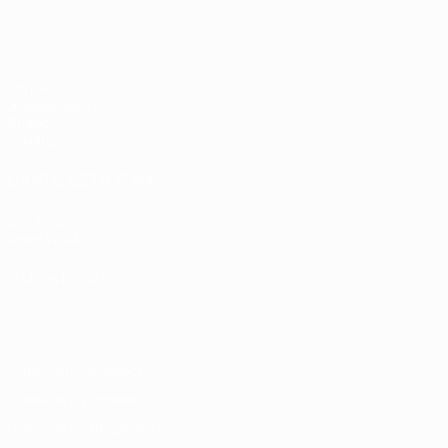
ЧЕ - девушки до 17
Матчи
Жеребьевки
Видео
Команды
САЙТЫ СЕТИ УЕФА
UEFA.com
Фонд УЕФА
СМЕНИТЬ ЯЗЫК
Русский
English
Français
Deutsch
Русский
Español
Italiano
Конфиденциальность
Правила и условия
Правила в отношении cookie