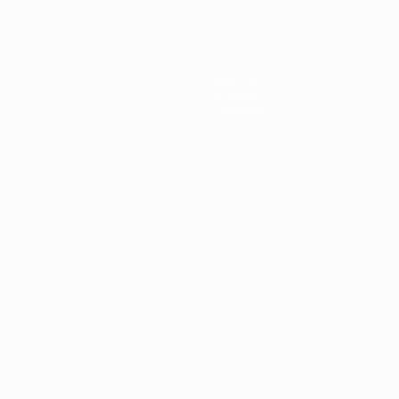
Новости
История
О турнире
Português