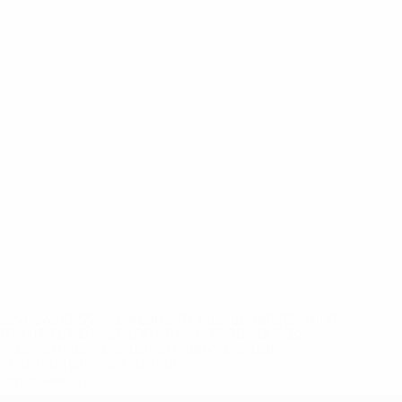
eases/news/0272-148df8afec70-8ace600b6288-1000--
B%D1%8E%D1%87%D0%B8%D0%BB%D0%B8-
%BB%D1%83%D0%B1%D1%8B-%D0%B8-
2%D1%81%D0%B5%D1%85-
дробнее</a>