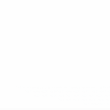
* Исключена до дальнейшего уведомления. <a href
%D1%84%D0%B8%D1%84%D0%B0-%D1%83
%D1%80%D0%BE%D1%81%D1%81%D0%
%D1%81%D0%B1%D0%BE%
%D1%82%D1%