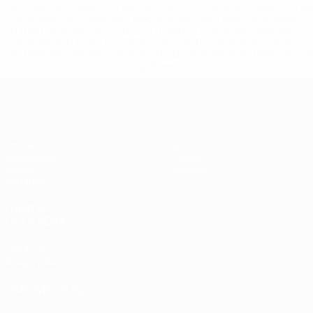
%D1%80%D0%BE%D1%81%D1%81%D0%B8%D0%B8%D1%
%D0%BA%D0%BB%D1%83%D0%B1%D1%8B-%D0%B8-
%D1%81%D0%B1%D0%BE%D1%80%D0%BD%D1%8B%D0%
%D0%B8%D0%B7-%D0%B2%D1%81%D0%B5%D1%85-
%D1%82%D1%83%D1%80%D0%BD%D0%B8%D1%80%D0%
>Подробнее</a>
ЧЕ - девушки до 17
Матчи
Новости
Жеребьевки
История
Видео
О турнире
Команды
САЙТЫ
СЕТИ УЕФА
UEFA.com
Фонд УЕФА
СМЕНИТЬ ЯЗЫК
Русский
English
Français
Deutsch
Русский
Español