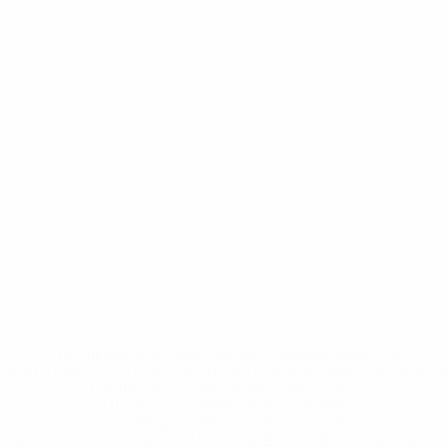
* Исключена до дальнейшего уведомления. <a
href='https://ru.uefa.com/insideuefa/mediaservices/medi
148df8afec70-8ace600b6288-1000--
%D1%84%D0%B8%D1%84%D0%B0-
%D1%83%D0%B5%D1%84%D0%B0-
%D0%B8%D1%81%D0%BA%D0%BB%D1%8E%D1%87%D0%