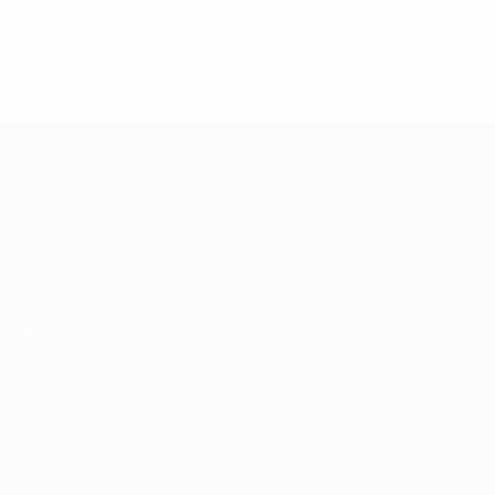
%D1%80%D0%BE%D1%81%D1%81%D0%B8%D0%B8%D1%
%D0%BA%D0%BB%D1%83%D0%B1%D1%8B-%D0%B8-
%D1%81%D0%B1%D0%BE%D1%80%D0%BD%D1%8B%D0%
%D0%B8%D0%B7-%D0%B2%D1%81%D0%B5%D1%85-
%D1%82%D1%83%D1%80%D0%BD%D0%B8%D1%80%D0%
>Подробнее</a>
ЧЕ - девушки до 17
Матчи
Новости
Жеребьевки
История
Видео
О турнире
Команды
САЙТЫ
СЕТИ УЕФА
UEFA.com
Фонд УЕФА
СМЕНИТЬ ЯЗЫК
Русский
English
Français
Deutsch
Русский
Español