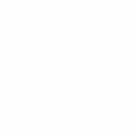
* Исключена до дальнейшего уведомления. <a
href='https://ru.uefa.com/insideuefa/mediaservices/medi
148df8afec70-8ace600b6288-1000--
%D1%84%D0%B8%D1%84%D0%B0-
%D1%83%D0%B5%D1%84%D0%B0-
%D0%B8%D1%81%D0%BA%D0%BB%D1%8E%D1%87%D0%