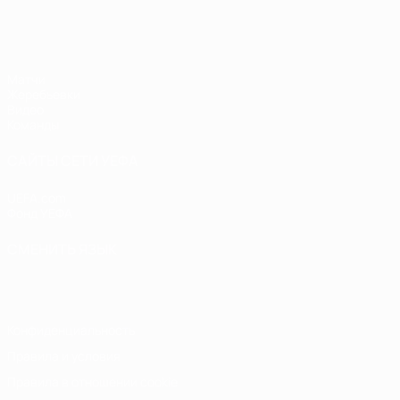
ЧЕ - девушки до 17
Матчи
Жеребьевки
Видео
Команды
САЙТЫ СЕТИ УЕФА
UEFA.com
Фонд УЕФА
СМЕНИТЬ ЯЗЫК
Русский
English
Français
Deutsch
Русский
Español
Italiano
Конфиденциальность
Правила и условия
Правила в отношении cookie