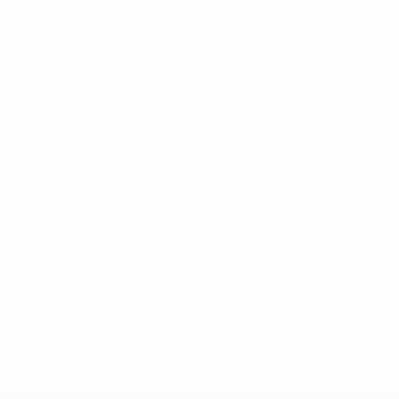
='https://ru.uefa.com/insideuefa/mediaservices/mediarel
%D0%B5%D1%84%D0%B0-%D0%B8%D1%81%D0%BA%D0%B
B8%D0%B8%D1%81%D0%BA%D0%B8%D0%B5-%D0%BA%D0
D1%80%D0%BD%D1%8B%D0%B5-%D0%B8%D0%B7-%D0%B
83%D1%80%D0%BD%D0%B8%D1%80%D0%BE%D0%B2/' >По