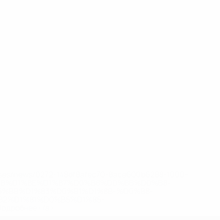
eases/news/0272-148df8afec70-8ace600b6288-1000--
B%D1%8E%D1%87%D0%B8%D0%BB%D0%B8-
%BB%D1%83%D0%B1%D1%8B-%D0%B8-
2%D1%81%D0%B5%D1%85-
дробнее</a>