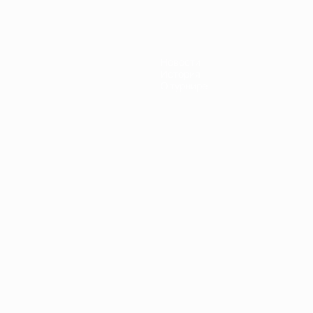
Новости
История
О турнире
Português