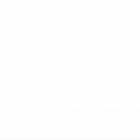
* Исключена до дальнейшего уведомления. <a href
%D1%84%D0%B8%D1%84%D0%B0-%D1%83
%D1%80%D0%BE%D1%81%D1%81%D0%
%D1%81%D0%B1%D0%BE%
%D1%82%D1%