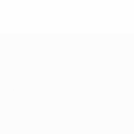
%D1%80%D0%BE%D1%81%D1%81%D0%B8%D0%B8%D1%
%D0%BA%D0%BB%D1%83%D0%B1%D1%8B-%D0%B8-
%D1%81%D0%B1%D0%BE%D1%80%D0%BD%D1%8B%D0%
%D0%B8%D0%B7-%D0%B2%D1%81%D0%B5%D1%85-
%D1%82%D1%83%D1%80%D0%BD%D0%B8%D1%80%D0%
>Подробнее</a>
ЧЕ - девушки до 17
Матчи
Новости
Жеребьевки
История
Видео
О турнире
Команды
САЙТЫ
СЕТИ УЕФА
UEFA.com
Фонд УЕФА
СМЕНИТЬ ЯЗЫК
Русский
English
Français
Deutsch
Русский
Español