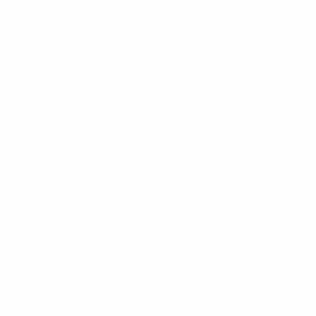
* Исключена до дальнейшего уведомления. <a
href='https://ru.uefa.com/insideuefa/mediaservices/medi
148df8afec70-8ace600b6288-1000--
%D1%84%D0%B8%D1%84%D0%B0-
%D1%83%D0%B5%D1%84%D0%B0-
%D0%B8%D1%81%D0%BA%D0%BB%D1%8E%D1%87%D0%