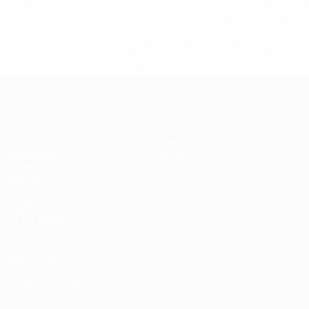
%D1%80%D0%BE%D1%81%D1%81%D0%B8%D0%B8%D1%
%D0%BA%D0%BB%D1%83%D0%B1%D1%8B-%D0%B8-
%D1%81%D0%B1%D0%BE%D1%80%D0%BD%D1%8B%D0%
%D0%B8%D0%B7-%D0%B2%D1%81%D0%B5%D1%85-
%D1%82%D1%83%D1%80%D0%BD%D0%B8%D1%80%D0%
>Подробнее</a>
ЧЕ - девушки до 17
Матчи
Новости
Жеребьевки
История
Видео
О турнире
Команды
САЙТЫ
СЕТИ УЕФА
UEFA.com
Фонд УЕФА
СМЕНИТЬ ЯЗЫК
Русский
English
Français
Deutsch
Русский
Español