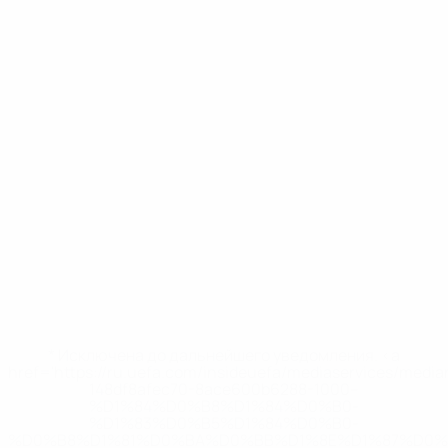
* Исключена до дальнейшего уведомления. <a
href='https://ru.uefa.com/insideuefa/mediaservices/medi
148df8afec70-8ace600b6288-1000--
%D1%84%D0%B8%D1%84%D0%B0-
%D1%83%D0%B5%D1%84%D0%B0-
%D0%B8%D1%81%D0%BA%D0%BB%D1%8E%D1%87%D0%