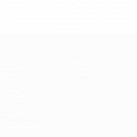
%D1%80%D0%BE%D1%81%D1%81%D0%B8%D0%B8%D1%
%D0%BA%D0%BB%D1%83%D0%B1%D1%8B-%D0%B8-
%D1%81%D0%B1%D0%BE%D1%80%D0%BD%D1%8B%D0%
%D0%B8%D0%B7-%D0%B2%D1%81%D0%B5%D1%85-
%D1%82%D1%83%D1%80%D0%BD%D0%B8%D1%80%D0%
>Подробнее</a>
ЧЕ - девушки до 17
Матчи
Новости
Жеребьевки
История
Видео
О турнире
Команды
САЙТЫ
СЕТИ УЕФА
UEFA.com
Фонд УЕФА
СМЕНИТЬ ЯЗЫК
Русский
English
Français
Deutsch
Русский
Español