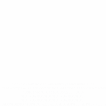
* Исключена до дальнейшего уведомления. <a
href='https://ru.uefa.com/insideuefa/mediaservices/medi
148df8afec70-8ace600b6288-1000--
%D1%84%D0%B8%D1%84%D0%B0-
%D1%83%D0%B5%D1%84%D0%B0-
%D0%B8%D1%81%D0%BA%D0%BB%D1%8E%D1%87%D0%