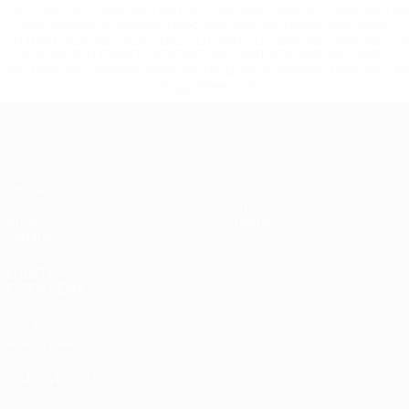
%D1%80%D0%BE%D1%81%D1%81%D0%B8%D0%B8%D1%
%D0%BA%D0%BB%D1%83%D0%B1%D1%8B-%D0%B8-
%D1%81%D0%B1%D0%BE%D1%80%D0%BD%D1%8B%D0%
%D0%B8%D0%B7-%D0%B2%D1%81%D0%B5%D1%85-
%D1%82%D1%83%D1%80%D0%BD%D0%B8%D1%80%D0%
>Подробнее</a>
ЧЕ - девушки до 17
Матчи
Новости
Жеребьевки
История
Видео
О турнире
Команды
САЙТЫ
СЕТИ УЕФА
UEFA.com
Фонд УЕФА
СМЕНИТЬ ЯЗЫК
Русский
English
Français
Deutsch
Русский
Español