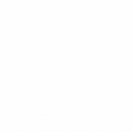
* Исключена до дальнейшего уведомления. <a
href='https://ru.uefa.com/insideuefa/mediaservices/medi
148df8afec70-8ace600b6288-1000--
%D1%84%D0%B8%D1%84%D0%B0-
%D1%83%D0%B5%D1%84%D0%B0-
%D0%B8%D1%81%D0%BA%D0%BB%D1%8E%D1%87%D0%