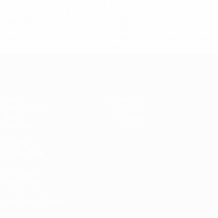
%D1%80%D0%BE%D1%81%D1%81%D0%B8%D0%B8%D1%
%D0%BA%D0%BB%D1%83%D0%B1%D1%8B-%D0%B8-
%D1%81%D0%B1%D0%BE%D1%80%D0%BD%D1%8B%D0%
%D0%B8%D0%B7-%D0%B2%D1%81%D0%B5%D1%85-
%D1%82%D1%83%D1%80%D0%BD%D0%B8%D1%80%D0%
>Подробнее</a>
ЧЕ - девушки до 17
Матчи
Новости
Жеребьевки
История
Видео
О турнире
Команды
САЙТЫ
СЕТИ УЕФА
UEFA.com
Фонд УЕФА
СМЕНИТЬ ЯЗЫК
Русский
English
Français
Deutsch
Русский
Español