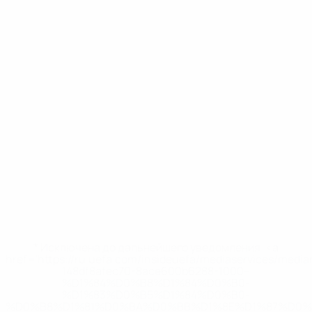
* Исключена до дальнейшего уведомления. <a
href='https://ru.uefa.com/insideuefa/mediaservices/medi
148df8afec70-8ace600b6288-1000--
%D1%84%D0%B8%D1%84%D0%B0-
%D1%83%D0%B5%D1%84%D0%B0-
%D0%B8%D1%81%D0%BA%D0%BB%D1%8E%D1%87%D0%