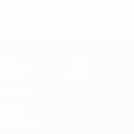
%D1%80%D0%BE%D1%81%D1%81%D0%B8%D0%B8%D1%
%D0%BA%D0%BB%D1%83%D0%B1%D1%8B-%D0%B8-
%D1%81%D0%B1%D0%BE%D1%80%D0%BD%D1%8B%D0%
%D0%B8%D0%B7-%D0%B2%D1%81%D0%B5%D1%85-
%D1%82%D1%83%D1%80%D0%BD%D0%B8%D1%80%D0%
>Подробнее</a>
ЧЕ - девушки до 17
Матчи
Новости
Жеребьевки
История
Видео
О турнире
Команды
САЙТЫ
СЕТИ УЕФА
UEFA.com
Фонд УЕФА
СМЕНИТЬ ЯЗЫК
Русский
English
Français
Deutsch
Русский
Español