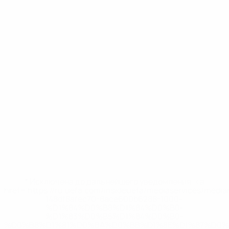
* Исключена до дальнейшего уведомления. <a
href='https://ru.uefa.com/insideuefa/mediaservices/medi
148df8afec70-8ace600b6288-1000--
%D1%84%D0%B8%D1%84%D0%B0-
%D1%83%D0%B5%D1%84%D0%B0-
%D0%B8%D1%81%D0%BA%D0%BB%D1%8E%D1%87%D0%