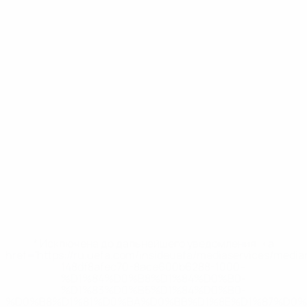
* Исключена до дальнейшего уведомления. <a
href='https://ru.uefa.com/insideuefa/mediaservices/medi
148df8afec70-8ace600b6288-1000--
%D1%84%D0%B8%D1%84%D0%B0-
%D1%83%D0%B5%D1%84%D0%B0-
%D0%B8%D1%81%D0%BA%D0%BB%D1%8E%D1%87%D0%