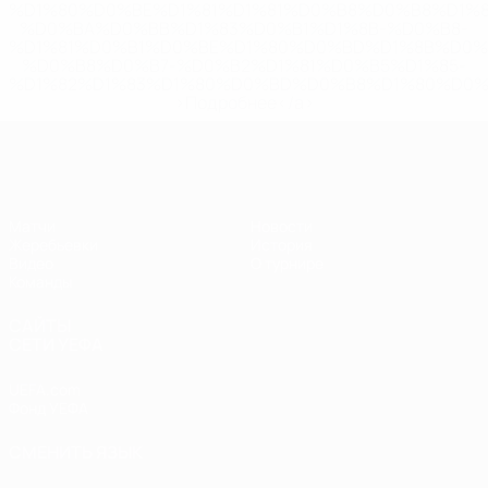
%D1%80%D0%BE%D1%81%D1%81%D0%B8%D0%B8%D1%
%D0%BA%D0%BB%D1%83%D0%B1%D1%8B-%D0%B8-
%D1%81%D0%B1%D0%BE%D1%80%D0%BD%D1%8B%D0%
%D0%B8%D0%B7-%D0%B2%D1%81%D0%B5%D1%85-
%D1%82%D1%83%D1%80%D0%BD%D0%B8%D1%80%D0%
>Подробнее</a>
ЧЕ - девушки до 17
Матчи
Новости
Жеребьевки
История
Видео
О турнире
Команды
САЙТЫ
СЕТИ УЕФА
UEFA.com
Фонд УЕФА
СМЕНИТЬ ЯЗЫК
Русский
English
Français
Deutsch
Русский
Español