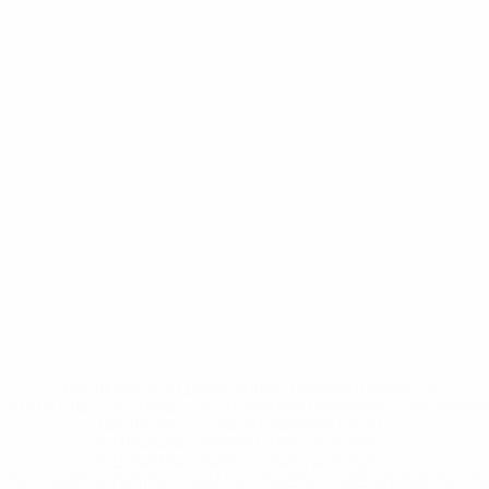
* Исключена до дальнейшего уведомления. <a
href='https://ru.uefa.com/insideuefa/mediaservices/medi
148df8afec70-8ace600b6288-1000--
%D1%84%D0%B8%D1%84%D0%B0-
%D1%83%D0%B5%D1%84%D0%B0-
%D0%B8%D1%81%D0%BA%D0%BB%D1%8E%D1%87%D0%