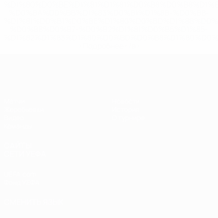
%D1%80%D0%BE%D1%81%D1%81%D0%B8%D0%B8%D1%
%D0%BA%D0%BB%D1%83%D0%B1%D1%8B-%D0%B8-
%D1%81%D0%B1%D0%BE%D1%80%D0%BD%D1%8B%D0%
%D0%B8%D0%B7-%D0%B2%D1%81%D0%B5%D1%85-
%D1%82%D1%83%D1%80%D0%BD%D0%B8%D1%80%D0%
>Подробнее</a>
ЧЕ - девушки до 17
Матчи
Новости
Жеребьевки
История
Видео
О турнире
Команды
САЙТЫ
СЕТИ УЕФА
UEFA.com
Фонд УЕФА
СМЕНИТЬ ЯЗЫК
Русский
English
Français
Deutsch
Русский
Español