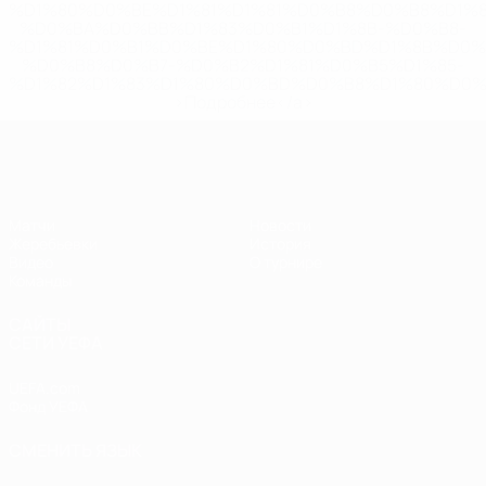
%D1%80%D0%BE%D1%81%D1%81%D0%B8%D0%B8%D1%
%D0%BA%D0%BB%D1%83%D0%B1%D1%8B-%D0%B8-
%D1%81%D0%B1%D0%BE%D1%80%D0%BD%D1%8B%D0%
%D0%B8%D0%B7-%D0%B2%D1%81%D0%B5%D1%85-
%D1%82%D1%83%D1%80%D0%BD%D0%B8%D1%80%D0%
>Подробнее</a>
ЧЕ - девушки до 17
Матчи
Новости
Жеребьевки
История
Видео
О турнире
Команды
САЙТЫ
СЕТИ УЕФА
UEFA.com
Фонд УЕФА
СМЕНИТЬ ЯЗЫК
Русский
English
Français
Deutsch
Русский
Español