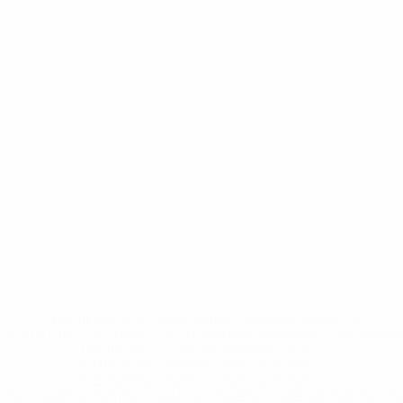
* Исключена до дальнейшего уведомления. <a
href='https://ru.uefa.com/insideuefa/mediaservices/medi
148df8afec70-8ace600b6288-1000--
%D1%84%D0%B8%D1%84%D0%B0-
%D1%83%D0%B5%D1%84%D0%B0-
%D0%B8%D1%81%D0%BA%D0%BB%D1%8E%D1%87%D0%