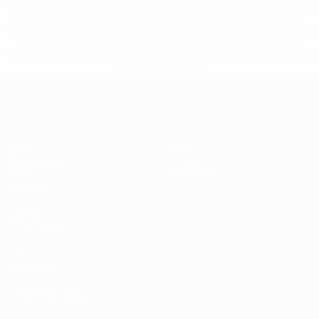
%D1%80%D0%BE%D1%81%D1%81%D0%B8%D0%B8%D1%
%D0%BA%D0%BB%D1%83%D0%B1%D1%8B-%D0%B8-
%D1%81%D0%B1%D0%BE%D1%80%D0%BD%D1%8B%D0%
%D0%B8%D0%B7-%D0%B2%D1%81%D0%B5%D1%85-
%D1%82%D1%83%D1%80%D0%BD%D0%B8%D1%80%D0%
>Подробнее</a>
ЧЕ - девушки до 17
Матчи
Новости
Жеребьевки
История
Видео
О турнире
Команды
САЙТЫ
СЕТИ УЕФА
UEFA.com
Фонд УЕФА
СМЕНИТЬ ЯЗЫК
Русский
English
Français
Deutsch
Русский
Español