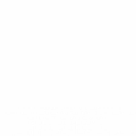
* Исключена до дальнейшего уведомления. <a
href='https://ru.uefa.com/insideuefa/mediaservices/medi
148df8afec70-8ace600b6288-1000--
%D1%84%D0%B8%D1%84%D0%B0-
%D1%83%D0%B5%D1%84%D0%B0-
%D0%B8%D1%81%D0%BA%D0%BB%D1%8E%D1%87%D0%