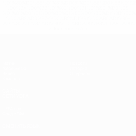
%D1%80%D0%BE%D1%81%D1%81%D0%B8%D0%B8%D1%
%D0%BA%D0%BB%D1%83%D0%B1%D1%8B-%D0%B8-
%D1%81%D0%B1%D0%BE%D1%80%D0%BD%D1%8B%D0%
%D0%B8%D0%B7-%D0%B2%D1%81%D0%B5%D1%85-
%D1%82%D1%83%D1%80%D0%BD%D0%B8%D1%80%D0%
>Подробнее</a>
ЧЕ - девушки до 17
Матчи
Новости
Жеребьевки
История
Видео
О турнире
Команды
САЙТЫ
СЕТИ УЕФА
UEFA.com
Фонд УЕФА
СМЕНИТЬ ЯЗЫК
Русский
English
Français
Deutsch
Русский
Español