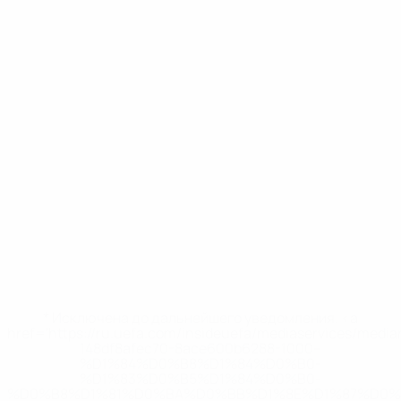
* Исключена до дальнейшего уведомления. <a
href='https://ru.uefa.com/insideuefa/mediaservices/medi
148df8afec70-8ace600b6288-1000--
%D1%84%D0%B8%D1%84%D0%B0-
%D1%83%D0%B5%D1%84%D0%B0-
%D0%B8%D1%81%D0%BA%D0%BB%D1%8E%D1%87%D0%