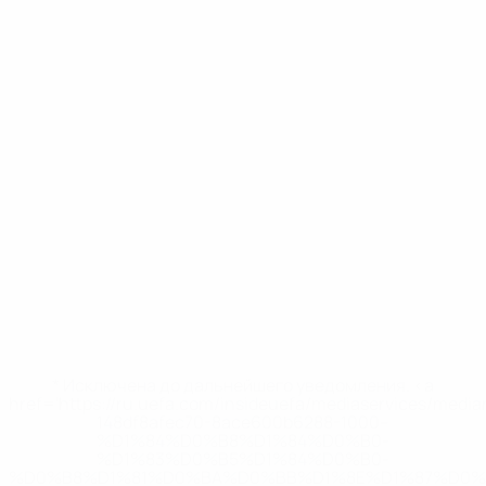
* Исключена до дальнейшего уведомления. <a
href='https://ru.uefa.com/insideuefa/mediaservices/medi
148df8afec70-8ace600b6288-1000--
%D1%84%D0%B8%D1%84%D0%B0-
%D1%83%D0%B5%D1%84%D0%B0-
%D0%B8%D1%81%D0%BA%D0%BB%D1%8E%D1%87%D0%