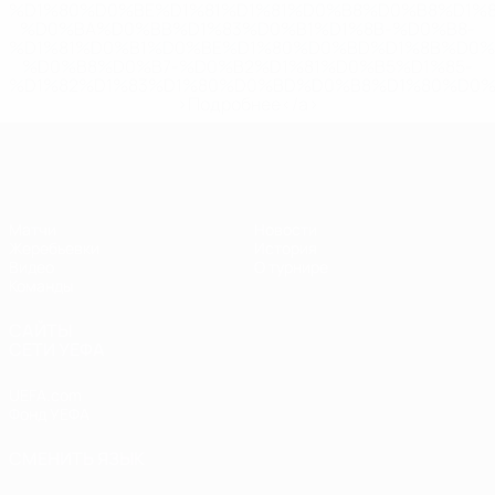
%D1%80%D0%BE%D1%81%D1%81%D0%B8%D0%B8%D1%
%D0%BA%D0%BB%D1%83%D0%B1%D1%8B-%D0%B8-
%D1%81%D0%B1%D0%BE%D1%80%D0%BD%D1%8B%D0%
%D0%B8%D0%B7-%D0%B2%D1%81%D0%B5%D1%85-
%D1%82%D1%83%D1%80%D0%BD%D0%B8%D1%80%D0%
>Подробнее</a>
ЧЕ - девушки до 17
Матчи
Новости
Жеребьевки
История
Видео
О турнире
Команды
САЙТЫ
СЕТИ УЕФА
UEFA.com
Фонд УЕФА
СМЕНИТЬ ЯЗЫК
Русский
English
Français
Deutsch
Русский
Español