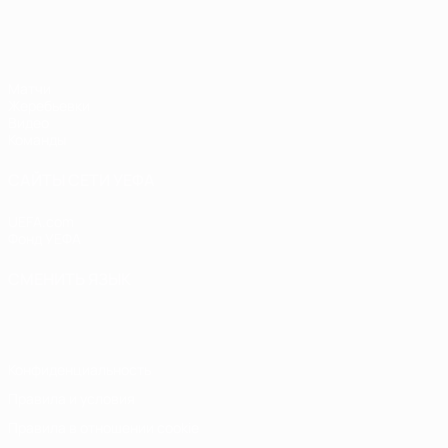
ЧЕ - девушки до 17
Матчи
Жеребьевки
Видео
Команды
САЙТЫ СЕТИ УЕФА
UEFA.com
Фонд УЕФА
СМЕНИТЬ ЯЗЫК
Русский
English
Français
Deutsch
Русский
Español
Italiano
Конфиденциальность
Правила и условия
Правила в отношении cookie