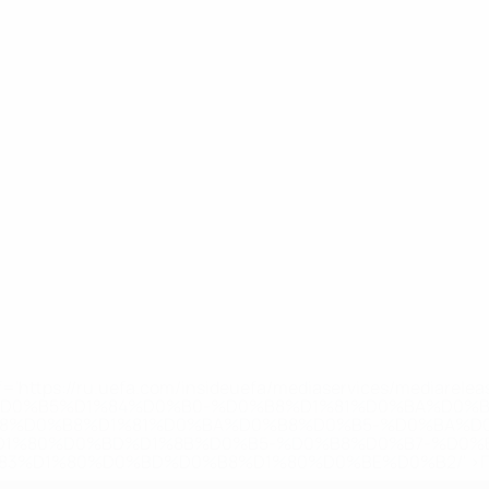
='https://ru.uefa.com/insideuefa/mediaservices/mediarel
%D0%B5%D1%84%D0%B0-%D0%B8%D1%81%D0%BA%D0%B
B8%D0%B8%D1%81%D0%BA%D0%B8%D0%B5-%D0%BA%D0
D1%80%D0%BD%D1%8B%D0%B5-%D0%B8%D0%B7-%D0%B
83%D1%80%D0%BD%D0%B8%D1%80%D0%BE%D0%B2/' >По