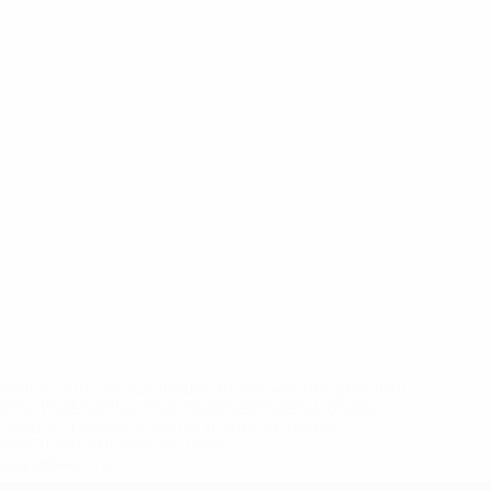
eases/news/0272-148df8afec70-8ace600b6288-1000--
B%D1%8E%D1%87%D0%B8%D0%BB%D0%B8-
%BB%D1%83%D0%B1%D1%8B-%D0%B8-
2%D1%81%D0%B5%D1%85-
дробнее</a>