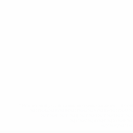
* Исключена до дальнейшего уведомления. <a href
%D1%84%D0%B8%D1%84%D0%B0-%D1%83
%D1%80%D0%BE%D1%81%D1%81%D0%
%D1%81%D0%B1%D0%BE%
%D1%82%D1%