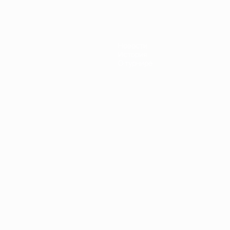
Новости
История
О турнире
Português