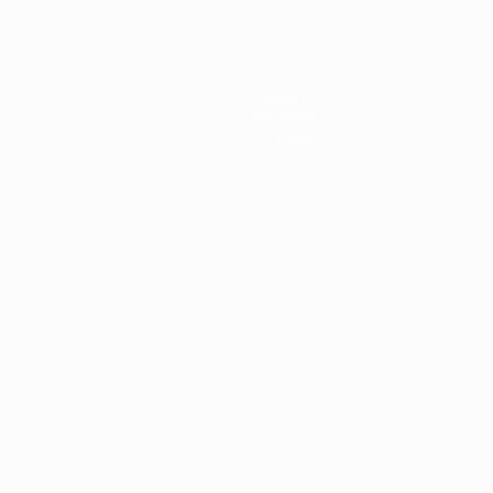
Новости
История
О турнире
Português