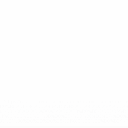
='https://ru.uefa.com/insideuefa/mediaservices/mediarel
%D0%B5%D1%84%D0%B0-%D0%B8%D1%81%D0%BA%D0%B
B8%D0%B8%D1%81%D0%BA%D0%B8%D0%B5-%D0%BA%D0
D1%80%D0%BD%D1%8B%D0%B5-%D0%B8%D0%B7-%D0%B
83%D1%80%D0%BD%D0%B8%D1%80%D0%BE%D0%B2/' >По