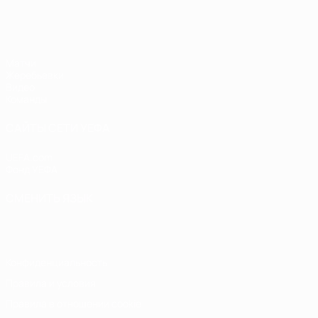
ЧЕ - девушки до 17
Матчи
Жеребьевки
Видео
Команды
САЙТЫ СЕТИ УЕФА
UEFA.com
Фонд УЕФА
СМЕНИТЬ ЯЗЫК
Русский
English
Français
Deutsch
Русский
Español
Italiano
Конфиденциальность
Правила и условия
Правила в отношении cookie