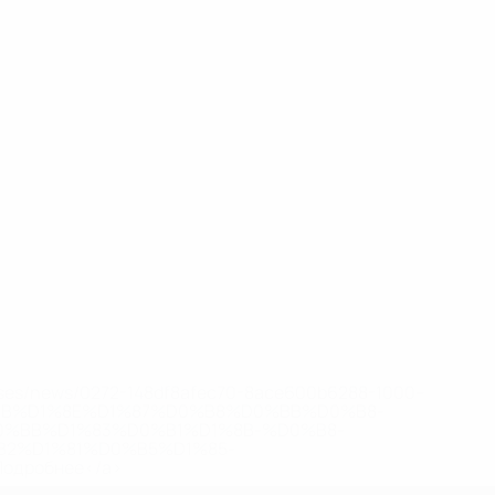
eases/news/0272-148df8afec70-8ace600b6288-1000--
B%D1%8E%D1%87%D0%B8%D0%BB%D0%B8-
%BB%D1%83%D0%B1%D1%8B-%D0%B8-
2%D1%81%D0%B5%D1%85-
дробнее</a>