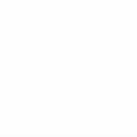
* Исключена до дальнейшего уведомления. <a href
%D1%84%D0%B8%D1%84%D0%B0-%D1%83
%D1%80%D0%BE%D1%81%D1%81%D0%
%D1%81%D0%B1%D0%BE%
%D1%82%D1%