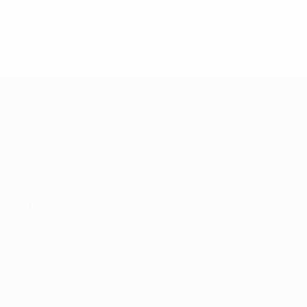
%D1%80%D0%BE%D1%81%D1%81%D0%B8%D0%B8%D1%
%D0%BA%D0%BB%D1%83%D0%B1%D1%8B-%D0%B8-
%D1%81%D0%B1%D0%BE%D1%80%D0%BD%D1%8B%D0%
%D0%B8%D0%B7-%D0%B2%D1%81%D0%B5%D1%85-
%D1%82%D1%83%D1%80%D0%BD%D0%B8%D1%80%D0%
>Подробнее</a>
ЧЕ - девушки до 17
Матчи
Новости
Жеребьевки
История
Видео
О турнире
Команды
САЙТЫ
СЕТИ УЕФА
UEFA.com
Фонд УЕФА
СМЕНИТЬ ЯЗЫК
Русский
English
Français
Deutsch
Русский
Español