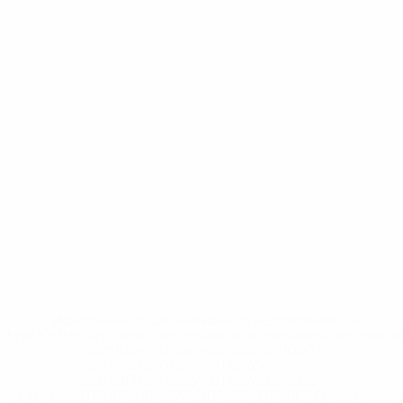
* Исключена до дальнейшего уведомления. <a
href='https://ru.uefa.com/insideuefa/mediaservices/medi
148df8afec70-8ace600b6288-1000--
%D1%84%D0%B8%D1%84%D0%B0-
%D1%83%D0%B5%D1%84%D0%B0-
%D0%B8%D1%81%D0%BA%D0%BB%D1%8E%D1%87%D0%