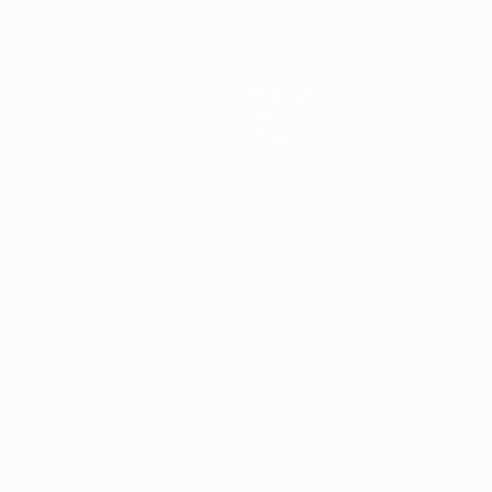
Новости
История
О турнире
Português