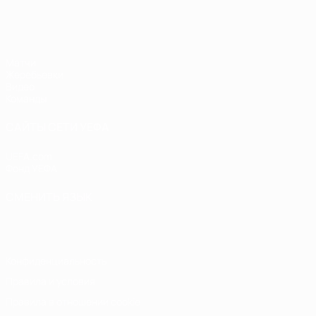
ЧЕ - девушки до 17
Матчи
Жеребьевки
Видео
Команды
САЙТЫ СЕТИ УЕФА
UEFA.com
Фонд УЕФА
СМЕНИТЬ ЯЗЫК
Русский
English
Français
Deutsch
Русский
Español
Italiano
Конфиденциальность
Правила и условия
Правила в отношении cookie