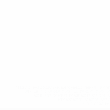
* Исключена до дальнейшего уведомления. <a href
%D1%84%D0%B8%D1%84%D0%B0-%D1%83
%D1%80%D0%BE%D1%81%D1%81%D0%
%D1%81%D0%B1%D0%BE%
%D1%82%D1%