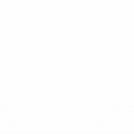
='https://ru.uefa.com/insideuefa/mediaservices/mediarel
%D0%B5%D1%84%D0%B0-%D0%B8%D1%81%D0%BA%D0%B
B8%D0%B8%D1%81%D0%BA%D0%B8%D0%B5-%D0%BA%D0
D1%80%D0%BD%D1%8B%D0%B5-%D0%B8%D0%B7-%D0%B
83%D1%80%D0%BD%D0%B8%D1%80%D0%BE%D0%B2/' >По