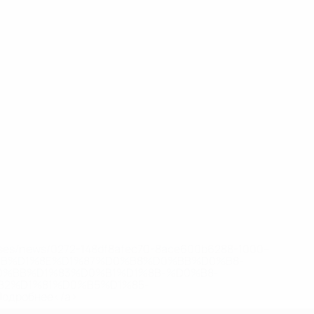
eases/news/0272-148df8afec70-8ace600b6288-1000--
B%D1%8E%D1%87%D0%B8%D0%BB%D0%B8-
%BB%D1%83%D0%B1%D1%8B-%D0%B8-
2%D1%81%D0%B5%D1%85-
дробнее</a>