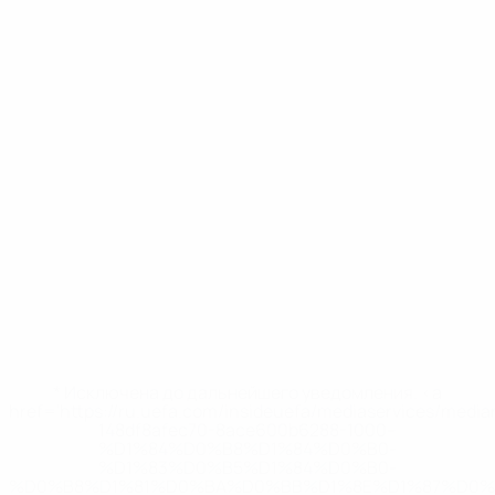
* Исключена до дальнейшего уведомления. <a
href='https://ru.uefa.com/insideuefa/mediaservices/medi
148df8afec70-8ace600b6288-1000--
%D1%84%D0%B8%D1%84%D0%B0-
%D1%83%D0%B5%D1%84%D0%B0-
%D0%B8%D1%81%D0%BA%D0%BB%D1%8E%D1%87%D0%