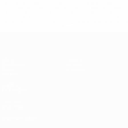
%D1%80%D0%BE%D1%81%D1%81%D0%B8%D0%B8%D1%
%D0%BA%D0%BB%D1%83%D0%B1%D1%8B-%D0%B8-
%D1%81%D0%B1%D0%BE%D1%80%D0%BD%D1%8B%D0%
%D0%B8%D0%B7-%D0%B2%D1%81%D0%B5%D1%85-
%D1%82%D1%83%D1%80%D0%BD%D0%B8%D1%80%D0%
>Подробнее</a>
ЧЕ - девушки до 17
Матчи
Новости
Жеребьевки
История
Видео
О турнире
Команды
САЙТЫ
СЕТИ УЕФА
UEFA.com
Фонд УЕФА
СМЕНИТЬ ЯЗЫК
Русский
English
Français
Deutsch
Русский
Español