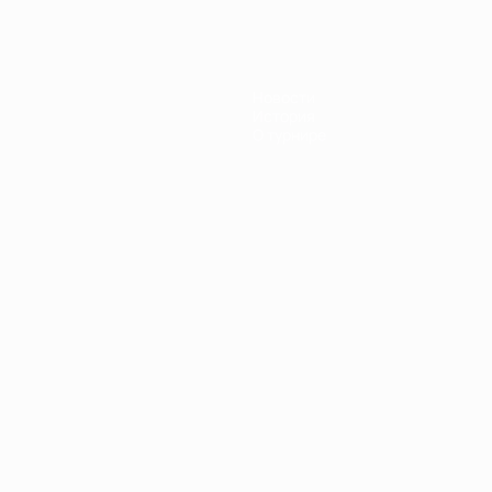
Новости
История
О турнире
Português