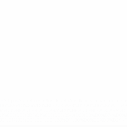
='https://ru.uefa.com/insideuefa/mediaservices/mediarel
%D0%B5%D1%84%D0%B0-%D0%B8%D1%81%D0%BA%D0%B
B8%D0%B8%D1%81%D0%BA%D0%B8%D0%B5-%D0%BA%D0
D1%80%D0%BD%D1%8B%D0%B5-%D0%B8%D0%B7-%D0%B
83%D1%80%D0%BD%D0%B8%D1%80%D0%BE%D0%B2/' >По