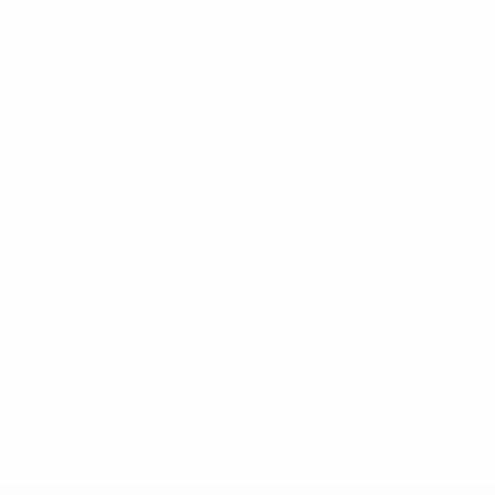
eases/news/0272-148df8afec70-8ace600b6288-1000--
B%D1%8E%D1%87%D0%B8%D0%BB%D0%B8-
%BB%D1%83%D0%B1%D1%8B-%D0%B8-
2%D1%81%D0%B5%D1%85-
дробнее</a>