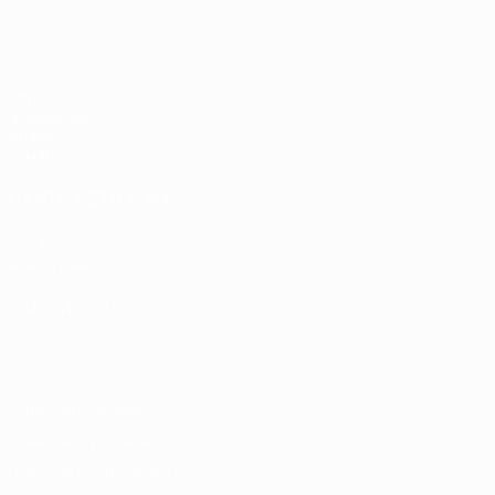
ЧЕ - девушки до 17
Матчи
Жеребьевки
Видео
Команды
САЙТЫ СЕТИ УЕФА
UEFA.com
Фонд УЕФА
СМЕНИТЬ ЯЗЫК
Русский
English
Français
Deutsch
Русский
Español
Italiano
Конфиденциальность
Правила и условия
Правила в отношении cookie