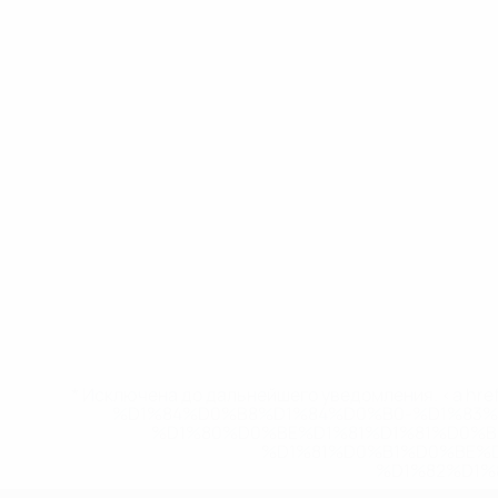
* Исключена до дальнейшего уведомления. <a href
%D1%84%D0%B8%D1%84%D0%B0-%D1%83
%D1%80%D0%BE%D1%81%D1%81%D0%
%D1%81%D0%B1%D0%BE%
%D1%82%D1%