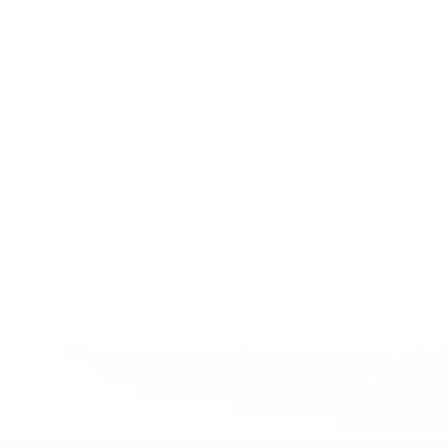
* Исключена до дальнейшего уведомления. <a href
%D1%84%D0%B8%D1%84%D0%B0-%D1%83
%D1%80%D0%BE%D1%81%D1%81%D0%
%D1%81%D0%B1%D0%BE%
%D1%82%D1%