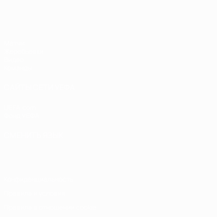
ЧЕ - девушки до 17
Матчи
Жеребьевки
Видео
Команды
САЙТЫ СЕТИ УЕФА
UEFA.com
Фонд УЕФА
СМЕНИТЬ ЯЗЫК
Русский
English
Français
Deutsch
Русский
Español
Italiano
Конфиденциальность
Правила и условия
Правила в отношении cookie