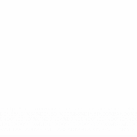
='https://ru.uefa.com/insideuefa/mediaservices/mediarel
%D0%B5%D1%84%D0%B0-%D0%B8%D1%81%D0%BA%D0%B
B8%D0%B8%D1%81%D0%BA%D0%B8%D0%B5-%D0%BA%D0
D1%80%D0%BD%D1%8B%D0%B5-%D0%B8%D0%B7-%D0%B
83%D1%80%D0%BD%D0%B8%D1%80%D0%BE%D0%B2/' >По