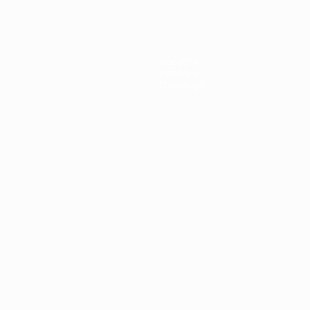
Новости
История
О турнире
Português