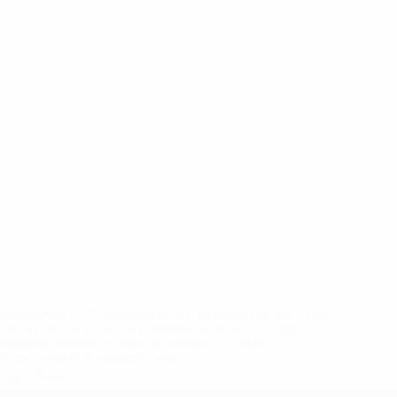
eases/news/0272-148df8afec70-8ace600b6288-1000--
B%D1%8E%D1%87%D0%B8%D0%BB%D0%B8-
%BB%D1%83%D0%B1%D1%8B-%D0%B8-
2%D1%81%D0%B5%D1%85-
дробнее</a>