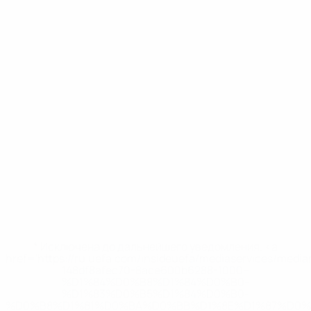
* Исключена до дальнейшего уведомления. <a
href='https://ru.uefa.com/insideuefa/mediaservices/medi
148df8afec70-8ace600b6288-1000--
%D1%84%D0%B8%D1%84%D0%B0-
%D1%83%D0%B5%D1%84%D0%B0-
%D0%B8%D1%81%D0%BA%D0%BB%D1%8E%D1%87%D0%