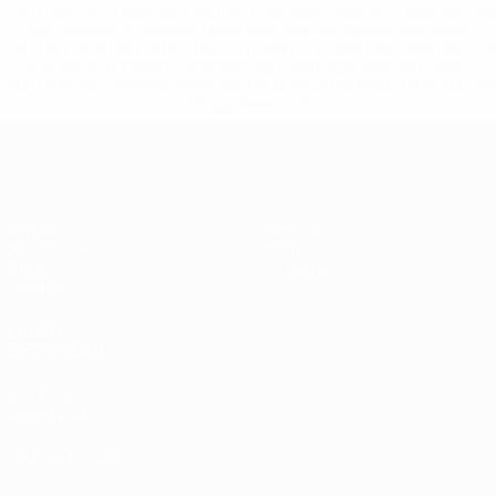
%D1%80%D0%BE%D1%81%D1%81%D0%B8%D0%B8%D1%
%D0%BA%D0%BB%D1%83%D0%B1%D1%8B-%D0%B8-
%D1%81%D0%B1%D0%BE%D1%80%D0%BD%D1%8B%D0%
%D0%B8%D0%B7-%D0%B2%D1%81%D0%B5%D1%85-
%D1%82%D1%83%D1%80%D0%BD%D0%B8%D1%80%D0%
>Подробнее</a>
ЧЕ - девушки до 17
Матчи
Новости
Жеребьевки
История
Видео
О турнире
Команды
САЙТЫ
СЕТИ УЕФА
UEFA.com
Фонд УЕФА
СМЕНИТЬ ЯЗЫК
Русский
English
Français
Deutsch
Русский
Español