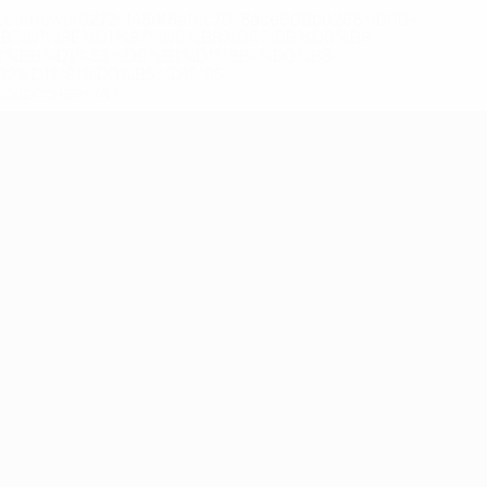
eases/news/0272-148df8afec70-8ace600b6288-1000--
B%D1%8E%D1%87%D0%B8%D0%BB%D0%B8-
%BB%D1%83%D0%B1%D1%8B-%D0%B8-
2%D1%81%D0%B5%D1%85-
дробнее</a>