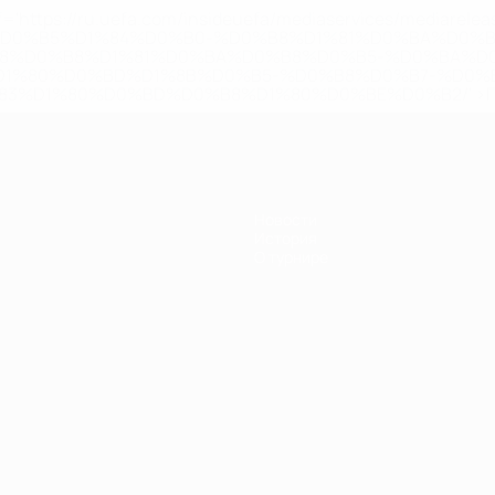
='https://ru.uefa.com/insideuefa/mediaservices/mediarel
%D0%B5%D1%84%D0%B0-%D0%B8%D1%81%D0%BA%D0%B
B8%D0%B8%D1%81%D0%BA%D0%B8%D0%B5-%D0%BA%D0
D1%80%D0%BD%D1%8B%D0%B5-%D0%B8%D0%B7-%D0%B
83%D1%80%D0%BD%D0%B8%D1%80%D0%BE%D0%B2/' >По
Новости
История
О турнире
Português