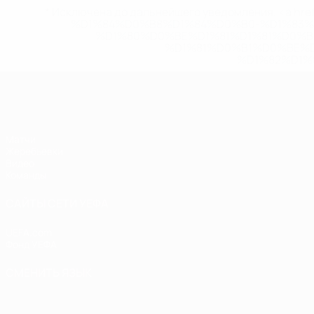
* Исключена до дальнейшего уведомления. <a href
%D1%84%D0%B8%D1%84%D0%B0-%D1%83
%D1%80%D0%BE%D1%81%D1%81%D0%
%D1%81%D0%B1%D0%BE%
%D1%82%D1%
ЧЕ - девушки до 19
Матчи
Жеребьевки
Видео
Команды
САЙТЫ СЕТИ УЕФА
UEFA.com
Фонд УЕФА
СМЕНИТЬ ЯЗЫК
Русский
English
Français
Deutsch
Русский
Español
Italiano