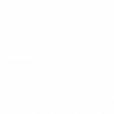
29 ноября 2026
02 декабря 2026
* Исключена до дальнейшего уведомления. <a href
%D1%84%D0%B8%D1%84%D0%B0-%D1%83
%D1%80%D0%BE%D1%81%D1%81%D0%