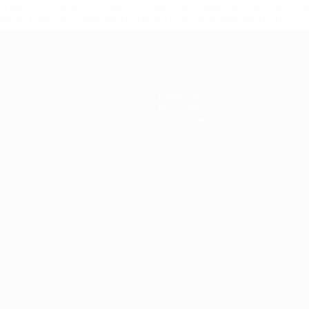
D1%80%D0%BD%D1%8B%D0%B5-%D0%B8%D0%B7-%D0%B
83%D1%80%D0%BD%D0%B8%D1%80%D0%BE%D0%B2/' >По
Новости
История
О турнире
Português