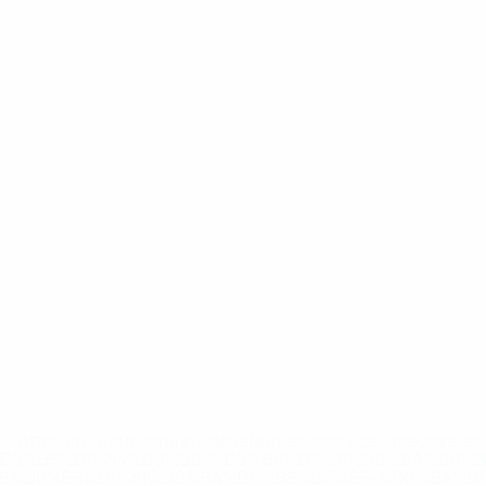
='https://ru.uefa.com/insideuefa/mediaservices/mediarel
%D0%B5%D1%84%D0%B0-%D0%B8%D1%81%D0%BA%D0%B
B8%D0%B8%D1%81%D0%BA%D0%B8%D0%B5-%D0%BA%D0