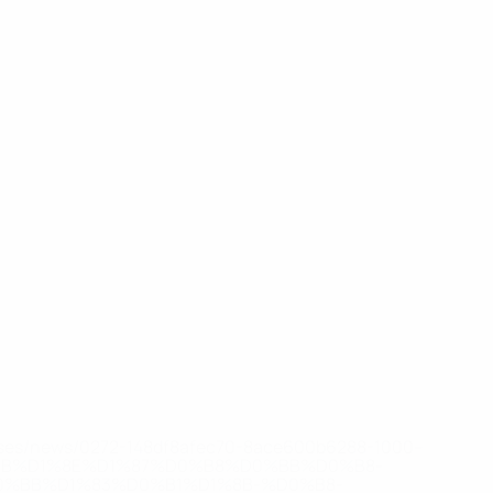
eases/news/0272-148df8afec70-8ace600b6288-1000--
B%D1%8E%D1%87%D0%B8%D0%BB%D0%B8-
%BB%D1%83%D0%B1%D1%8B-%D0%B8-