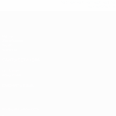
%D1%81%D0%B1%D0%BE%
%D1%82%D1%
ЧЕ - девушки до 19
Матчи
Жеребьевки
Видео
Команды
САЙТЫ СЕТИ УЕФА
UEFA.com
Фонд УЕФА
СМЕНИТЬ ЯЗЫК
Русский
English
Français
Deutsch
Русский
Español
Italiano
Конфиденциальность