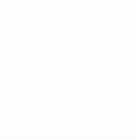
eases/news/0272-148df8afec70-8ace600b6288-1000--
B%D1%8E%D1%87%D0%B8%D0%BB%D0%B8-
%BB%D1%83%D0%B1%D1%8B-%D0%B8-
2%D1%81%D0%B5%D1%85-
дробнее</a>