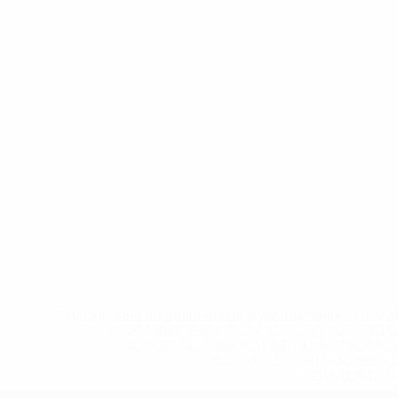
* Исключена до дальнейшего уведомления. <a href
%D1%84%D0%B8%D1%84%D0%B0-%D1%83
%D1%80%D0%BE%D1%81%D1%81%D0%
%D1%81%D0%B1%D0%BE%
%D1%82%D1%