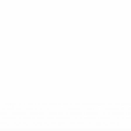
='https://ru.uefa.com/insideuefa/mediaservices/mediarel
%D0%B5%D1%84%D0%B0-%D0%B8%D1%81%D0%BA%D0%B
B8%D0%B8%D1%81%D0%BA%D0%B8%D0%B5-%D0%BA%D0
D1%80%D0%BD%D1%8B%D0%B5-%D0%B8%D0%B7-%D0%B
83%D1%80%D0%BD%D0%B8%D1%80%D0%BE%D0%B2/' >По