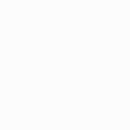
Новости
История
О турнире
Português