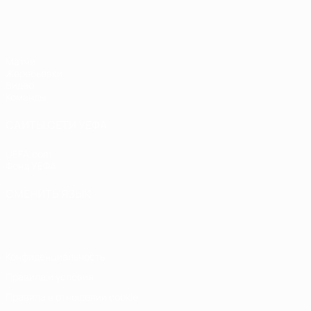
ЧЕ - девушки до 19
Матчи
Жеребьевки
Видео
Команды
САЙТЫ СЕТИ УЕФА
UEFA.com
Фонд УЕФА
СМЕНИТЬ ЯЗЫК
Русский
English
Français
Deutsch
Русский
Español
Italiano
Конфиденциальность
Правила и условия
Правила в отношении cookie