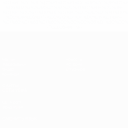
%D1%80%D0%BE%D1%81%D1%81%D0%B8%D0%B8%D1%
%D0%BA%D0%BB%D1%83%D0%B1%D1%8B-%D0%B8-
%D1%81%D0%B1%D0%BE%D1%80%D0%BD%D1%8B%D0%
%D0%B8%D0%B7-%D0%B2%D1%81%D0%B5%D1%85-
%D1%82%D1%83%D1%80%D0%BD%D0%B8%D1%80%D0%
>Подробнее</a>
ЧЕ - девушки до 19
Матчи
Новости
Жеребьевки
История
Видео
О турнире
Команды
САЙТЫ
СЕТИ УЕФА
UEFA.com
Фонд УЕФА
СМЕНИТЬ ЯЗЫК
Русский
English
Français
Deutsch
Русский
Español