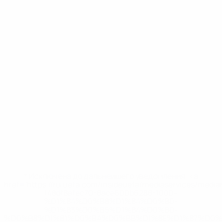
* Исключена до дальнейшего уведомления. <a
href='https://ru.uefa.com/insideuefa/mediaservices/medi
148df8afec70-8ace600b6288-1000--
%D1%84%D0%B8%D1%84%D0%B0-
%D1%83%D0%B5%D1%84%D0%B0-
%D0%B8%D1%81%D0%BA%D0%BB%D1%8E%D1%87%D0%