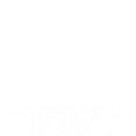
* Исключена до дальнейшего уведомления. <a
href='https://ru.uefa.com/insideuefa/mediaservices/medi
148df8afec70-8ace600b6288-1000--
%D1%84%D0%B8%D1%84%D0%B0-
%D1%83%D0%B5%D1%84%D0%B0-
%D0%B8%D1%81%D0%BA%D0%BB%D1%8E%D1%87%D0%