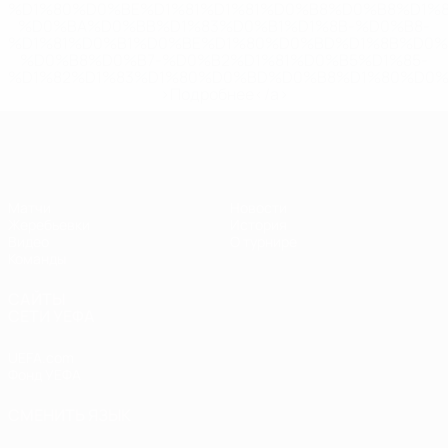
%D1%80%D0%BE%D1%81%D1%81%D0%B8%D0%B8%D1%
%D0%BA%D0%BB%D1%83%D0%B1%D1%8B-%D0%B8-
%D1%81%D0%B1%D0%BE%D1%80%D0%BD%D1%8B%D0%
%D0%B8%D0%B7-%D0%B2%D1%81%D0%B5%D1%85-
%D1%82%D1%83%D1%80%D0%BD%D0%B8%D1%80%D0%
>Подробнее</a>
ЧЕ - девушки до 19
Матчи
Новости
Жеребьевки
История
Видео
О турнире
Команды
САЙТЫ
СЕТИ УЕФА
UEFA.com
Фонд УЕФА
СМЕНИТЬ ЯЗЫК
Русский
English
Français
Deutsch
Русский
Español