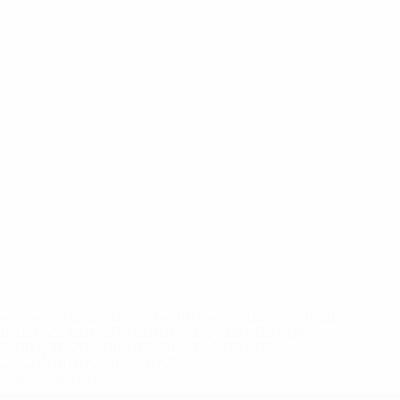
eases/news/0272-148df8afec70-8ace600b6288-1000--
B%D1%8E%D1%87%D0%B8%D0%BB%D0%B8-
%BB%D1%83%D0%B1%D1%8B-%D0%B8-
2%D1%81%D0%B5%D1%85-
дробнее</a>