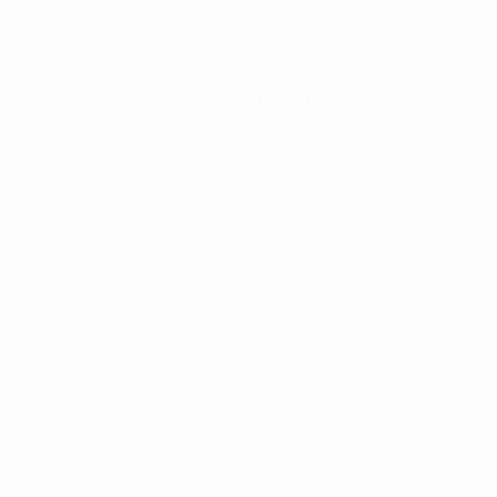
Новости
История
О турнире
Português