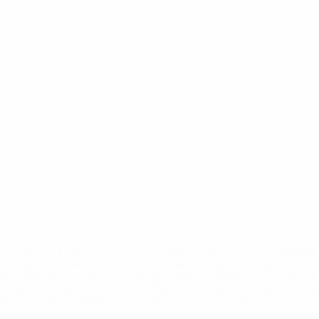
='https://ru.uefa.com/insideuefa/mediaservices/mediarel
%D0%B5%D1%84%D0%B0-%D0%B8%D1%81%D0%BA%D0%B
B8%D0%B8%D1%81%D0%BA%D0%B8%D0%B5-%D0%BA%D0
D1%80%D0%BD%D1%8B%D0%B5-%D0%B8%D0%B7-%D0%B
83%D1%80%D0%BD%D0%B8%D1%80%D0%BE%D0%B2/' >По