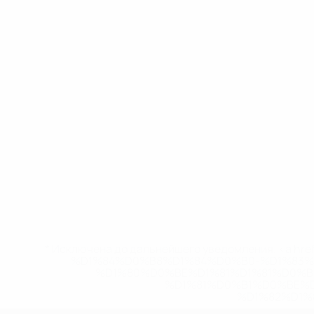
* Исключена до дальнейшего уведомления. <a href
%D1%84%D0%B8%D1%84%D0%B0-%D1%83
%D1%80%D0%BE%D1%81%D1%81%D0%
%D1%81%D0%B1%D0%BE%
%D1%82%D1%