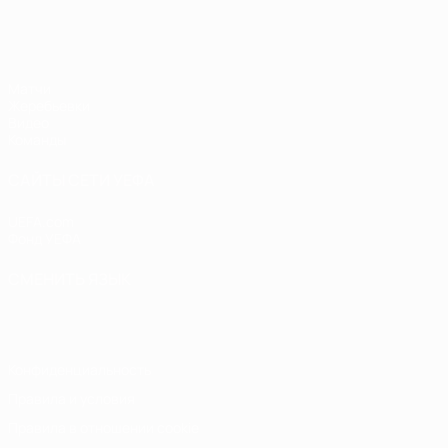
ЧЕ - девушки до 19
Матчи
Жеребьевки
Видео
Команды
САЙТЫ СЕТИ УЕФА
UEFA.com
Фонд УЕФА
СМЕНИТЬ ЯЗЫК
Русский
English
Français
Deutsch
Русский
Español
Italiano
Конфиденциальность
Правила и условия
Правила в отношении cookie