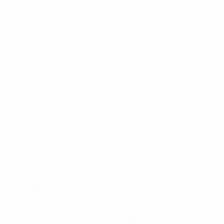
* Исключена до дальнейшего уведомления. <a
href='https://ru.uefa.com/insideuefa/mediaservices/medi
148df8afec70-8ace600b6288-1000--
%D1%84%D0%B8%D1%84%D0%B0-
%D1%83%D0%B5%D1%84%D0%B0-
%D0%B8%D1%81%D0%BA%D0%BB%D1%8E%D1%87%D0%