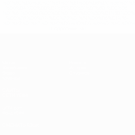
%D1%80%D0%BE%D1%81%D1%81%D0%B8%D0%B8%D1%
%D0%BA%D0%BB%D1%83%D0%B1%D1%8B-%D0%B8-
%D1%81%D0%B1%D0%BE%D1%80%D0%BD%D1%8B%D0%
%D0%B8%D0%B7-%D0%B2%D1%81%D0%B5%D1%85-
%D1%82%D1%83%D1%80%D0%BD%D0%B8%D1%80%D0%
>Подробнее</a>
ЧЕ - девушки до 19
Матчи
Новости
Жеребьевки
История
Видео
О турнире
Команды
САЙТЫ
СЕТИ УЕФА
UEFA.com
Фонд УЕФА
СМЕНИТЬ ЯЗЫК
Русский
English
Français
Deutsch
Русский
Español