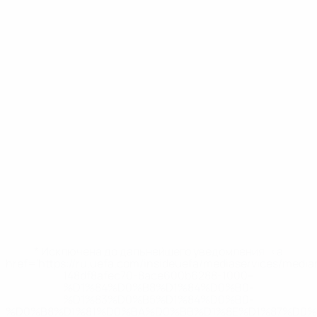
* Исключена до дальнейшего уведомления. <a
href='https://ru.uefa.com/insideuefa/mediaservices/medi
148df8afec70-8ace600b6288-1000--
%D1%84%D0%B8%D1%84%D0%B0-
%D1%83%D0%B5%D1%84%D0%B0-
%D0%B8%D1%81%D0%BA%D0%BB%D1%8E%D1%87%D0%