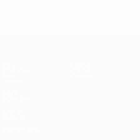
%D1%80%D0%BE%D1%81%D1%81%D0%B8%D0%B8%D1%
%D0%BA%D0%BB%D1%83%D0%B1%D1%8B-%D0%B8-
%D1%81%D0%B1%D0%BE%D1%80%D0%BD%D1%8B%D0%
%D0%B8%D0%B7-%D0%B2%D1%81%D0%B5%D1%85-
%D1%82%D1%83%D1%80%D0%BD%D0%B8%D1%80%D0%
>Подробнее</a>
ЧЕ - девушки до 19
Матчи
Новости
Жеребьевки
История
Видео
О турнире
Команды
САЙТЫ
СЕТИ УЕФА
UEFA.com
Фонд УЕФА
СМЕНИТЬ ЯЗЫК
Русский
English
Français
Deutsch
Русский
Español