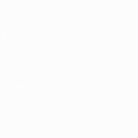
ЧЕ - девушки до 19
Матчи
Жеребьевки
Видео
Команды
САЙТЫ СЕТИ УЕФА
UEFA.com
Фонд УЕФА
СМЕНИТЬ ЯЗЫК
Русский
English
Français
Deutsch
Русский
Español
Italiano
Конфиденциальность
Правила и условия
Правила в отношении cookie