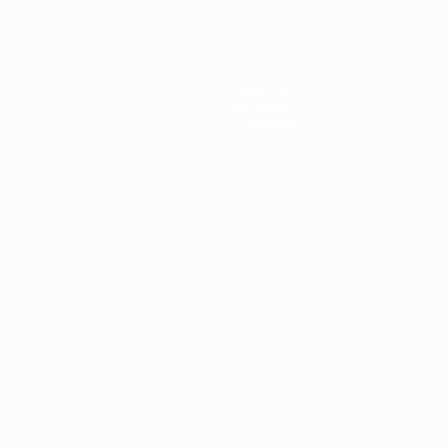
Новости
История
О турнире
Português