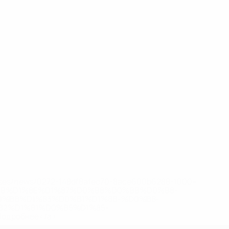
eases/news/0272-148df8afec70-8ace600b6288-1000--
B%D1%8E%D1%87%D0%B8%D0%BB%D0%B8-
%BB%D1%83%D0%B1%D1%8B-%D0%B8-
2%D1%81%D0%B5%D1%85-
дробнее</a>