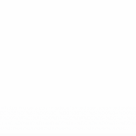
='https://ru.uefa.com/insideuefa/mediaservices/mediarel
%D0%B5%D1%84%D0%B0-%D0%B8%D1%81%D0%BA%D0%B
B8%D0%B8%D1%81%D0%BA%D0%B8%D0%B5-%D0%BA%D0
D1%80%D0%BD%D1%8B%D0%B5-%D0%B8%D0%B7-%D0%B
83%D1%80%D0%BD%D0%B8%D1%80%D0%BE%D0%B2/' >По