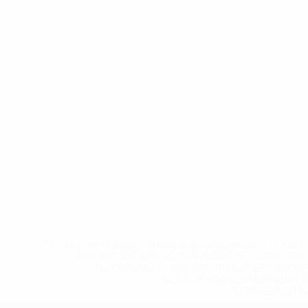
* Исключена до дальнейшего уведомления. <a href
%D1%84%D0%B8%D1%84%D0%B0-%D1%83
%D1%80%D0%BE%D1%81%D1%81%D0%
%D1%81%D0%B1%D0%BE%
%D1%82%D1%