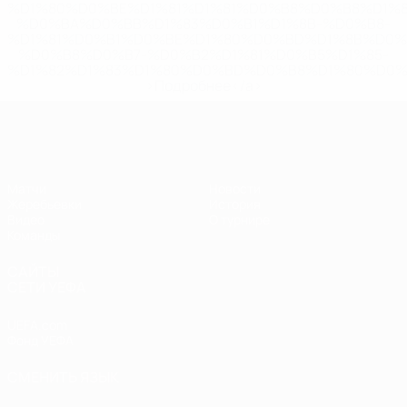
%D1%80%D0%BE%D1%81%D1%81%D0%B8%D0%B8%D1%
%D0%BA%D0%BB%D1%83%D0%B1%D1%8B-%D0%B8-
%D1%81%D0%B1%D0%BE%D1%80%D0%BD%D1%8B%D0%
%D0%B8%D0%B7-%D0%B2%D1%81%D0%B5%D1%85-
%D1%82%D1%83%D1%80%D0%BD%D0%B8%D1%80%D0%
>Подробнее</a>
ЧЕ - девушки до 19
Матчи
Новости
Жеребьевки
История
Видео
О турнире
Команды
САЙТЫ
СЕТИ УЕФА
UEFA.com
Фонд УЕФА
СМЕНИТЬ ЯЗЫК
Русский
English
Français
Deutsch
Русский
Español