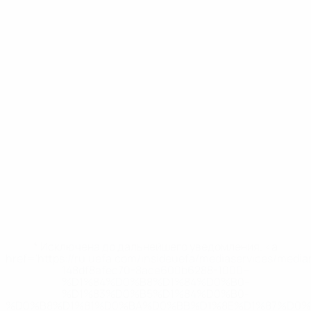
* Исключена до дальнейшего уведомления. <a
href='https://ru.uefa.com/insideuefa/mediaservices/medi
148df8afec70-8ace600b6288-1000--
%D1%84%D0%B8%D1%84%D0%B0-
%D1%83%D0%B5%D1%84%D0%B0-
%D0%B8%D1%81%D0%BA%D0%BB%D1%8E%D1%87%D0%