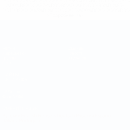
%D1%81%D0%B1%D0%BE%D1%80%D0%BD%D1%8B%D0%
%D0%B8%D0%B7-%D0%B2%D1%81%D0%B5%D1%85-
%D1%82%D1%83%D1%80%D0%BD%D0%B8%D1%80%D0%
>Подробнее</a>
Чемпионат мира по футзалу
Матчи
Команды
Жеребьевки
Новости
Группы
О турнире
Стат.
САЙТЫ
СЕТИ УЕФА
UEFA.com
Фонд УЕФА
СМЕНИТЬ ЯЗЫК
Русский
English
Français
Deutsch
Русский
Español
Italiano
Português