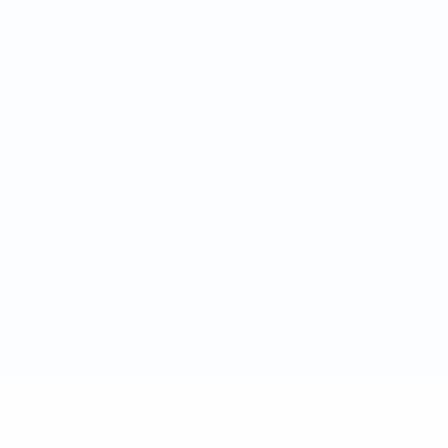
Конфиденциальность
Правила и условия
Правила в отношении cookie
Настройки куки
© 1998-2026 УЕФА. Все права защищены
Название UEFA, логотип УЕФА, а также элементы дизайна,
относящиеся к соревнованиям УЕФА, являются
зарегистрированными торговыми марками УЕФА и/или
охраняются авторским правом. Использование этих торговых
марок в коммерческих целях запрещено. Пользуясь сайтом
UEFA.com, вы тем самым соглашаетесь с Правилами и
условиями, а также с Политикой конфиденциальности
информации.