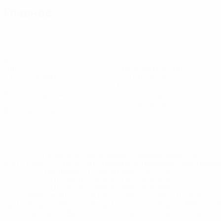
Главное
8
7
Голы
Пропущенные голы
2,67 ср. за матч
2,34 ср. за матч
2
1
Желтые карточки
Красные карточки
0,67 ср. за матч
0,34 ср. за матч
Вся статистика
Состав
Боскин
Быстров
Внуков
Мянни
Ребане
Рубель
Са
Вратарь
Защитник
Нападающий
Нападающий
Защитник
Защитник
На
* Исключена до дальнейшего уведомления. <a
href='https://ru.uefa.com/insideuefa/mediaservices/medi
148df8afec70-8ace600b6288-1000--
%D1%84%D0%B8%D1%84%D0%B0-
%D1%83%D0%B5%D1%84%D0%B0-
%D0%B8%D1%81%D0%BA%D0%BB%D1%8E%D1%87%D0%
%D1%80%D0%BE%D1%81%D1%81%D0%B8%D0%B8%D1%
%D0%BA%D0%BB%D1%83%D0%B1%D1%8B-%D0%B8-