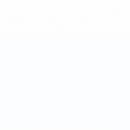
%D0%B8%D1%81%D0%BA%D0%BB%D1%8E%D1%87%D0%
%D1%80%D0%BE%D1%81%D1%81%D0%B8%D0%B8%D1%
%D0%BA%D0%BB%D1%83%D0%B1%D1%8B-%D0%B8-
%D1%81%D0%B1%D0%BE%D1%80%D0%BD%D1%8B%D0%
%D0%B8%D0%B7-%D0%B2%D1%81%D0%B5%D1%85-
%D1%82%D1%83%D1%80%D0%BD%D0%B8%D1%80%D0%
>Подробнее</a>
Чемпионат мира по футзалу
Матчи
Команды
Жеребьевки
Новости
Группы
О турнире
Стат.
САЙТЫ
СЕТИ УЕФА
UEFA.com
Фонд УЕФА
СМЕНИТЬ ЯЗЫК