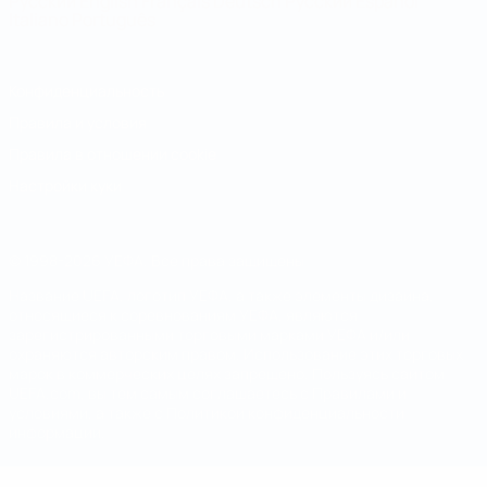
Русский
English
Français
Deutsch
Русский
Español
Italiano
Português
Конфиденциальность
Правила и условия
Правила в отношении cookie
Настройки куки
© 1998-2026 УЕФА. Все права защищены
Название UEFA, логотип УЕФА, а также элементы дизайна,
относящиеся к соревнованиям УЕФА, являются
зарегистрированными торговыми марками УЕФА и/или
охраняются авторским правом. Использование этих торговых
марок в коммерческих целях запрещено. Пользуясь сайтом
UEFA.com, вы тем самым соглашаетесь с Правилами и
условиями, а также с Политикой конфиденциальности
информации.