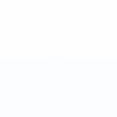
* Исключена до дальнейшего уведомления. <a
href='https://ru.uefa.com/insideuefa/mediaservices/medi
148df8afec70-8ace600b6288-1000--
%D1%84%D0%B8%D1%84%D0%B0-
%D1%83%D0%B5%D1%84%D0%B0-
%D0%B8%D1%81%D0%BA%D0%BB%D1%8E%D1%87%D0%
%D1%80%D0%BE%D1%81%D1%81%D0%B8%D0%B8%D1%
%D0%BA%D0%BB%D1%83%D0%B1%D1%8B-%D0%B8-
%D1%81%D0%B1%D0%BE%D1%80%D0%BD%D1%8B%D0%
%D0%B8%D0%B7-%D0%B2%D1%81%D0%B5%D1%85-
%D1%82%D1%83%D1%80%D0%BD%D0%B8%D1%80%D0%
>Подробнее</a>
Чемпионат мира по футзалу
Матчи
Команды
Жеребьевки
Новости
Группы
О турнире
Стат.
САЙТЫ
СЕТИ УЕФА