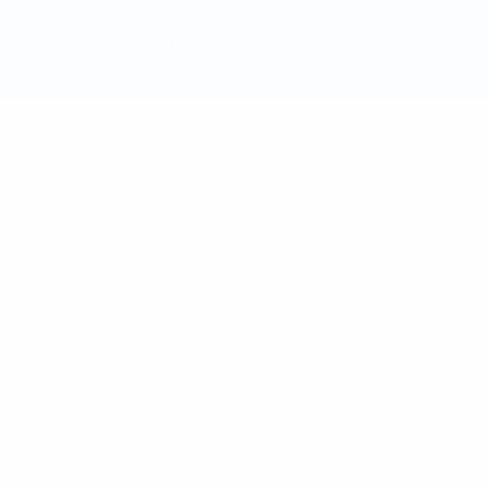
марок в коммерческих целях запрещено. Пользуясь сайтом
UEFA.com, вы тем самым соглашаетесь с Правилами и
условиями, а также с Политикой конфиденциальности
информации.