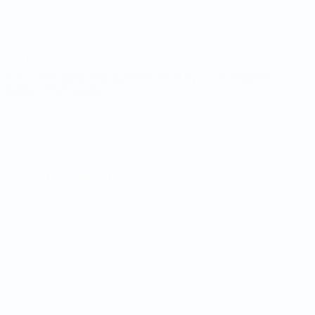
UEFA.com
Фонд УЕФА
СМЕНИТЬ ЯЗЫК
Русский
English
Français
Deutsch
Русский
Español
Italiano
Português
Конфиденциальность
Правила и условия
Правила в отношении cookie
Настройки куки
© 1998-2026 УЕФА. Все права защищены
Название UEFA, логотип УЕФА, а также элементы дизайна,
относящиеся к соревнованиям УЕФА, являются
зарегистрированными торговыми марками УЕФА и/или
охраняются авторским правом. Использование этих торговых