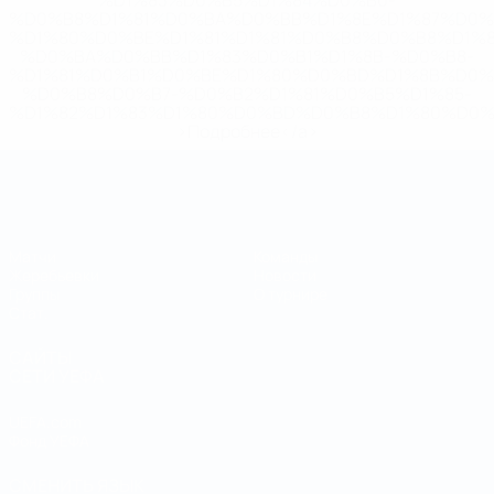
%D1%83%D0%B5%D1%84%D0%B0-
%D0%B8%D1%81%D0%BA%D0%BB%D1%8E%D1%87%D0%
%D1%80%D0%BE%D1%81%D1%81%D0%B8%D0%B8%D1%
%D0%BA%D0%BB%D1%83%D0%B1%D1%8B-%D0%B8-
%D1%81%D0%B1%D0%BE%D1%80%D0%BD%D1%8B%D0%
%D0%B8%D0%B7-%D0%B2%D1%81%D0%B5%D1%85-
%D1%82%D1%83%D1%80%D0%BD%D0%B8%D1%80%D0%
>Подробнее</a>
Чемпионат мира по футзалу
Матчи
Команды
Жеребьевки
Новости
Группы
О турнире
Стат.
САЙТЫ
СЕТИ УЕФА
UEFA.com
Фонд УЕФА
СМЕНИТЬ ЯЗЫК