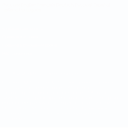
Русский
English
Français
Deutsch
Русский
Español
Italiano
Português
Конфиденциальность
Правила и условия
Правила в отношении cookie
Настройки куки
© 1998-2026 УЕФА. Все права защищены
Название UEFA, логотип УЕФА, а также элементы дизайна,
относящиеся к соревнованиям УЕФА, являются
зарегистрированными торговыми марками УЕФА и/или
охраняются авторским правом. Использование этих торговых
марок в коммерческих целях запрещено. Пользуясь сайтом
UEFA.com, вы тем самым соглашаетесь с Правилами и
условиями, а также с Политикой конфиденциальности
информации.