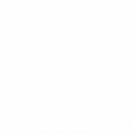
08 апреля 2026
10 апреля 2026
* Исключена до дальнейшего уведомления. <a
href='https://ru.uefa.com/insideuefa/mediaservices/medi
148df8afec70-8ace600b6288-1000--