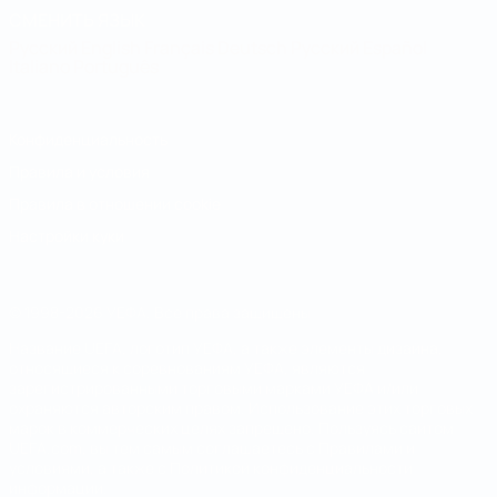
СМЕНИТЬ ЯЗЫК
Русский
English
Français
Deutsch
Русский
Español
Italiano
Português
Конфиденциальность
Правила и условия
Правила в отношении cookie
Настройки куки
© 1998-2026 УЕФА. Все права защищены
Название UEFA, логотип УЕФА, а также элементы дизайна,
относящиеся к соревнованиям УЕФА, являются
зарегистрированными торговыми марками УЕФА и/или
охраняются авторским правом. Использование этих торговых
марок в коммерческих целях запрещено. Пользуясь сайтом
UEFA.com, вы тем самым соглашаетесь с Правилами и
условиями, а также с Политикой конфиденциальности
информации.