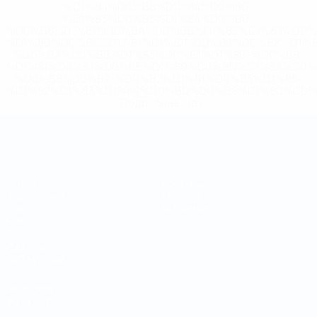
%D1%84%D0%B8%D1%84%D0%B0-
%D1%83%D0%B5%D1%84%D0%B0-
%D0%B8%D1%81%D0%BA%D0%BB%D1%8E%D1%87%D0%
%D1%80%D0%BE%D1%81%D1%81%D0%B8%D0%B8%D1%
%D0%BA%D0%BB%D1%83%D0%B1%D1%8B-%D0%B8-
%D1%81%D0%B1%D0%BE%D1%80%D0%BD%D1%8B%D0%
%D0%B8%D0%B7-%D0%B2%D1%81%D0%B5%D1%85-
%D1%82%D1%83%D1%80%D0%BD%D0%B8%D1%80%D0%
>Подробнее</a>
Чемпионат мира по футзалу
Матчи
Команды
Жеребьевки
Новости
Группы
О турнире
Стат.
САЙТЫ
СЕТИ УЕФА
UEFA.com
Фонд УЕФА