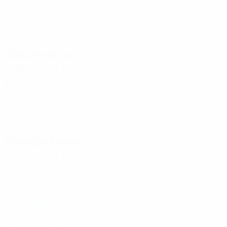
NIR
31
3
11
Толми
19
NIR
27
3
-
Защитники
Возраст
СМ
ЗГ
Барр
4
NIR
34
3
1
Кернохан
7
NIR
27
3
-
Роохи
11
NIR
27
3
1
Нападающие
Возраст
СМ
ЗГ
Dobney
3
NIR
22
3
-
Степлтон
5
NIR
29
3
1
Mcmenemy
6
NIR
23
3
1
Millar
10
NIR
34
3
3
Starrs
12