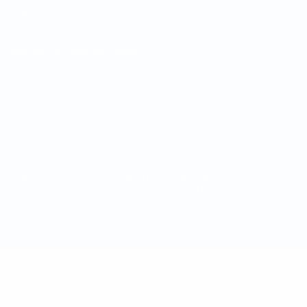
Конфиденциальность
Правила и условия
Правила в отношении cookie
Настройки куки
© 1998-2026 УЕФА. Все права защищены
Название UEFA, логотип УЕФА, а также элементы дизайна,
относящиеся к соревнованиям УЕФА, являются
зарегистрированными торговыми марками УЕФА и/или
охраняются авторским правом. Использование этих торговых
марок в коммерческих целях запрещено. Пользуясь сайтом
UEFA.com, вы тем самым соглашаетесь с Правилами и
условиями, а также с Политикой конфиденциальности
информации.