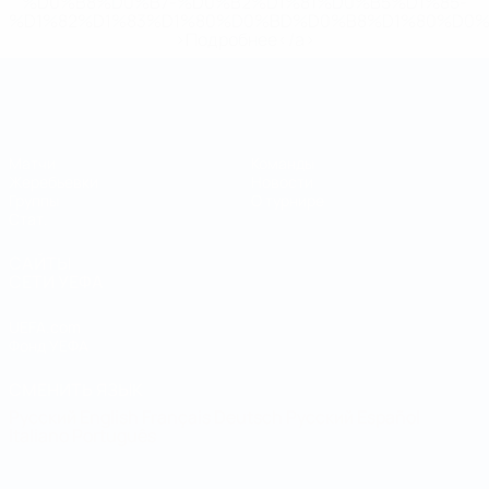
%D0%B8%D0%B7-%D0%B2%D1%81%D0%B5%D1%85-
%D1%82%D1%83%D1%80%D0%BD%D0%B8%D1%80%D0%
>Подробнее</a>
Чемпионат мира по футзалу
Матчи
Команды
Жеребьевки
Новости
Группы
О турнире
Стат.
САЙТЫ
СЕТИ УЕФА
UEFA.com
Фонд УЕФА
СМЕНИТЬ ЯЗЫК
Русский
English
Français
Deutsch
Русский
Español
Italiano
Português