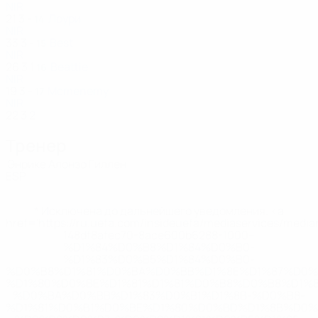
NIR
21
3
-
Лоури
14
NIR
33
3
-
Best
15
NIR
26
3
1
Beattie
16
NIR
19
3
-
Mcmenemy
17
NIR
22
3
2
Тренер
Энрике Алонзо Гиллен
ESP
* Исключена до дальнейшего уведомления. <a
href='https://ru.uefa.com/insideuefa/mediaservices/medi
148df8afec70-8ace600b6288-1000--
%D1%84%D0%B8%D1%84%D0%B0-
%D1%83%D0%B5%D1%84%D0%B0-
%D0%B8%D1%81%D0%BA%D0%BB%D1%8E%D1%87%D0%
%D1%80%D0%BE%D1%81%D1%81%D0%B8%D0%B8%D1%
%D0%BA%D0%BB%D1%83%D0%B1%D1%8B-%D0%B8-
%D1%81%D0%B1%D0%BE%D1%80%D0%BD%D1%8B%D0%