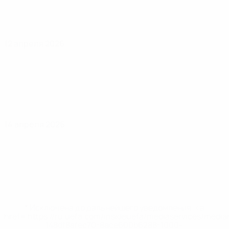
12 апреля 2026
14 апреля 2026
* Исключена до дальнейшего уведомления. <a
href='https://ru.uefa.com/insideuefa/mediaservices/medi
148df8afec70-8ace600b6288-1000--