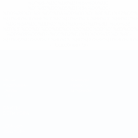
%D1%84%D0%B8%D1%84%D0%B0-
%D1%83%D0%B5%D1%84%D0%B0-
%D0%B8%D1%81%D0%BA%D0%BB%D1%8E%D1%87%D0%
%D1%80%D0%BE%D1%81%D1%81%D0%B8%D0%B8%D1%
%D0%BA%D0%BB%D1%83%D0%B1%D1%8B-%D0%B8-
%D1%81%D0%B1%D0%BE%D1%80%D0%BD%D1%8B%D0%
%D0%B8%D0%B7-%D0%B2%D1%81%D0%B5%D1%85-
%D1%82%D1%83%D1%80%D0%BD%D0%B8%D1%80%D0%
>Подробнее</a>
Чемпионат мира по футзалу
Матчи
Команды
Жеребьевки
Новости
Группы
О турнире
Стат.
САЙТЫ
СЕТИ УЕФА
UEFA.com
Фонд УЕФА