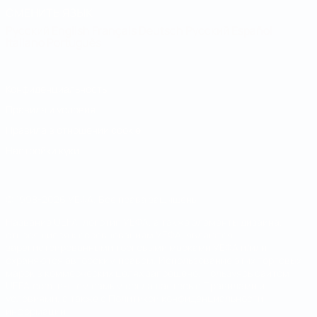
СМЕНИТЬ ЯЗЫК
Русский
English
Français
Deutsch
Русский
Español
Italiano
Português
Конфиденциальность
Правила и условия
Правила в отношении cookie
Настройки куки
© 1998-2026 УЕФА. Все права защищены
Название UEFA, логотип УЕФА, а также элементы дизайна,
относящиеся к соревнованиям УЕФА, являются
зарегистрированными торговыми марками УЕФА и/или
охраняются авторским правом. Использование этих торговых
марок в коммерческих целях запрещено. Пользуясь сайтом
UEFA.com, вы тем самым соглашаетесь с Правилами и
условиями, а также с Политикой конфиденциальности
информации.