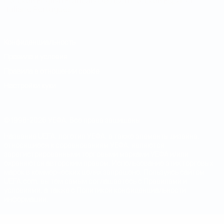
Русский
English
Français
Deutsch
Русский
Español
Italiano
Português
Конфиденциальность
Правила и условия
Правила в отношении cookie
Настройки куки
© 1998-2026 УЕФА. Все права защищены
Название UEFA, логотип УЕФА, а также элементы дизайна,
относящиеся к соревнованиям УЕФА, являются
зарегистрированными торговыми марками УЕФА и/или
охраняются авторским правом. Использование этих торговых
марок в коммерческих целях запрещено. Пользуясь сайтом
UEFA.com, вы тем самым соглашаетесь с Правилами и
условиями, а также с Политикой конфиденциальности
информации.