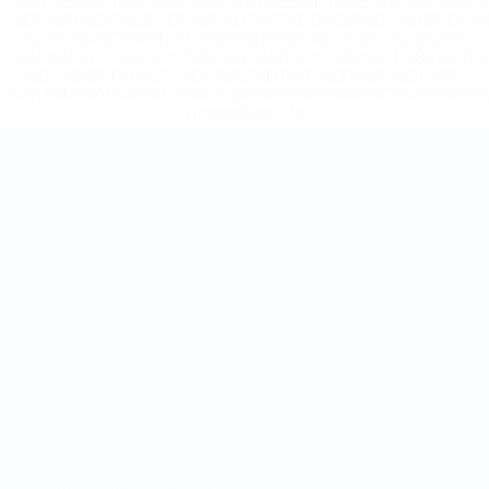
%D0%B8%D1%81%D0%BA%D0%BB%D1%8E%D1%87%D0%
%D1%80%D0%BE%D1%81%D1%81%D0%B8%D0%B8%D1%
%D0%BA%D0%BB%D1%83%D0%B1%D1%8B-%D0%B8-
%D1%81%D0%B1%D0%BE%D1%80%D0%BD%D1%8B%D0%
%D0%B8%D0%B7-%D0%B2%D1%81%D0%B5%D1%85-
%D1%82%D1%83%D1%80%D0%BD%D0%B8%D1%80%D0%
>Подробнее</a>
Чемпионат мира по футзалу
Матчи
Команды
Жеребьевки
Новости
Группы
О турнире
Стат.
САЙТЫ
СЕТИ УЕФА
UEFA.com
Фонд УЕФА
СМЕНИТЬ ЯЗЫК