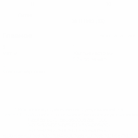
11
10
НОМЕР В КЛУБЕ
НОМЕР В СБОРНОЙ
Литва
СТРАНА
ДАТА РОЖДЕНИЯ
28.11.1992 (33)
Главное
Вся статистика
3
1
Матчи
Желтые карточки
0,34 ср. за матч
0
Красные карточки
* Исключена до дальнейшего уведомления. <a
href='https://ru.uefa.com/insideuefa/mediaservices/medi
148df8afec70-8ace600b6288-1000--
%D1%84%D0%B8%D1%84%D0%B0-
%D1%83%D0%B5%D1%84%D0%B0-
%D0%B8%D1%81%D0%BA%D0%BB%D1%8E%D1%87%D0%