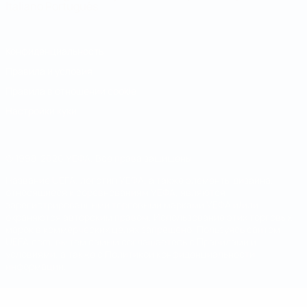
Italiano
Português
Конфиденциальность
Правила и условия
Правила в отношении cookie
Настройки куки
© 1998-2026 УЕФА. Все права защищены
Название UEFA, логотип УЕФА, а также элементы дизайна,
относящиеся к соревнованиям УЕФА, являются
зарегистрированными торговыми марками УЕФА и/или
охраняются авторским правом. Использование этих торговых
марок в коммерческих целях запрещено. Пользуясь сайтом
UEFA.com, вы тем самым соглашаетесь с Правилами и
условиями, а также с Политикой конфиденциальности
информации.