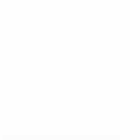
%D1%80%D0%BE%D1%81%D1%81%D0%B8%D0%B8%D1%
%D0%BA%D0%BB%D1%83%D0%B1%D1%8B-%D0%B8-
%D1%81%D0%B1%D0%BE%D1%80%D0%BD%D1%8B%D0%
%D0%B8%D0%B7-%D0%B2%D1%81%D0%B5%D1%85-
%D1%82%D1%83%D1%80%D0%BD%D0%B8%D1%80%D0%
>Подробнее</a>
Чемпионат мира по футзалу
Матчи
Команды
Жеребьевки
Новости
Группы
О турнире
Стат.
САЙТЫ
СЕТИ УЕФА
UEFA.com
Фонд УЕФА
СМЕНИТЬ ЯЗЫК
Русский
English
Français
Deutsch
Русский
Español