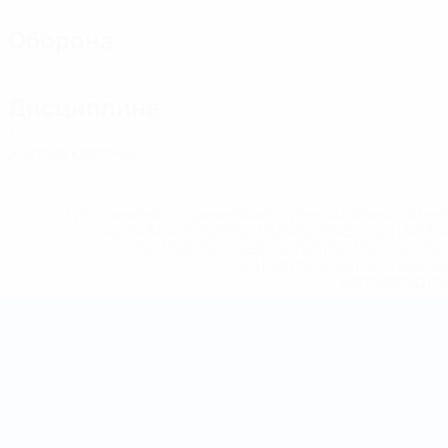
Оборона
Дисциплина
1
Желтые карточки
* Исключена до дальнейшего уведомления. <a href
%D1%84%D0%B8%D1%84%D0%B0-%D1%83
%D1%80%D0%BE%D1%81%D1%81%D0%
%D1%81%D0%B1%D0%BE%
%D1%82%D1%
Чемпионат мира по футзалу
Матчи
Жеребьевки
Группы
Стат.