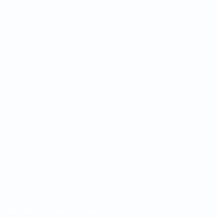
орговыми марками УЕФА и/или охраняются авторским правом.
Правилами и условиями, а также с Политикой