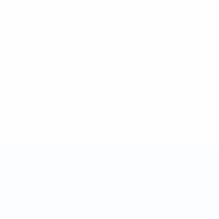
eases/news/0272-148df8afec70-8ace600b6288-1000--
B%D1%8E%D1%87%D0%B8%D0%BB%D0%B8-
%BB%D1%83%D0%B1%D1%8B-%D0%B8-
2%D1%81%D0%B5%D1%85-
дробнее</a>