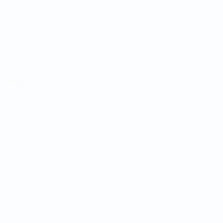
Português
сящиеся к соревнованиям УЕФА, являются зарегистрированными т
щено. Пользуясь сайтом UEFA.com, вы тем самым соглашаетесь с 