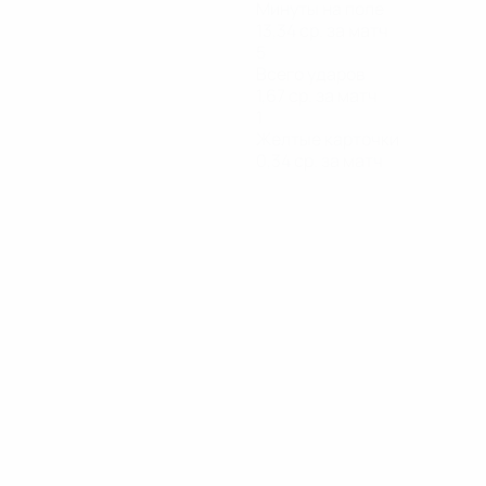
Минуты на поле
13,34 ср. за матч
5
Всего ударов
1,67 ср. за матч
1
Желтые карточки
0,34 ср. за матч