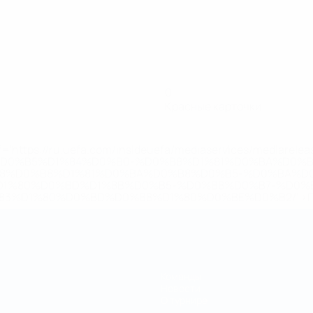
0
Красные карточки
='https://ru.uefa.com/insideuefa/mediaservices/mediarel
%D0%B5%D1%84%D0%B0-%D0%B8%D1%81%D0%BA%D0%B
B8%D0%B8%D1%81%D0%BA%D0%B8%D0%B5-%D0%BA%D0
D1%80%D0%BD%D1%8B%D0%B5-%D0%B8%D0%B7-%D0%B
83%D1%80%D0%BD%D0%B8%D1%80%D0%BE%D0%B2/' >По
Команды
Новости
О турнире