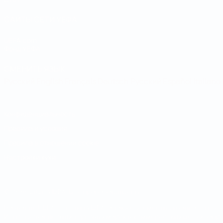
САЙТЫ СЕТИ УЕФА
UEFA.com
Фонд УЕФА
СМЕНИТЬ ЯЗЫК
Русский
English
Français
Deutsch
Русский
Español
Italiano
Конфиденциальность
Правила и условия
Правила в отношении cookie
Настройки куки
© 1998-2026 УЕФА. Все права защищены
Название UEFA, логотип УЕФА, а также элементы дизайна, отно
Использование этих торговых марок в коммерческих целях запре