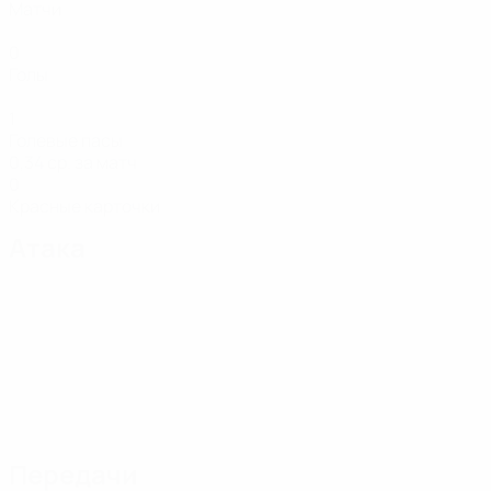
Матчи
0
Голы
1
Голевые пасы
0,34 ср. за матч
0
Красные карточки
Атака
Передачи