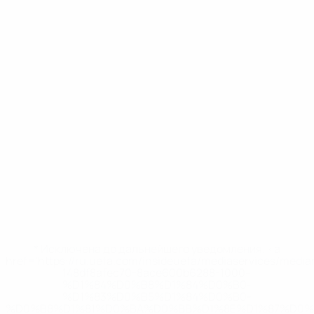
* Исключена до дальнейшего уведомления. <a
href='https://ru.uefa.com/insideuefa/mediaservices/medi
148df8afec70-8ace600b6288-1000--
%D1%84%D0%B8%D1%84%D0%B0-
%D1%83%D0%B5%D1%84%D0%B0-
%D0%B8%D1%81%D0%BA%D0%BB%D1%8E%D1%87%D0%