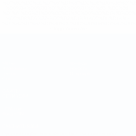
%D1%80%D0%BE%D1%81%D1%81%D0%B8%D0%B8%D1%
%D0%BA%D0%BB%D1%83%D0%B1%D1%8B-%D0%B8-
%D1%81%D0%B1%D0%BE%D1%80%D0%BD%D1%8B%D0%
%D0%B8%D0%B7-%D0%B2%D1%81%D0%B5%D1%85-
%D1%82%D1%83%D1%80%D0%BD%D0%B8%D1%80%D0%
>Подробнее</a>
Чемпионат мира по футзалу
Матчи
Команды
Жеребьевки
Новости
Группы
О турнире
Стат.
САЙТЫ
СЕТИ УЕФА
UEFA.com
Фонд УЕФА
СМЕНИТЬ ЯЗЫК
Русский
English
Français
Deutsch
Русский
Español