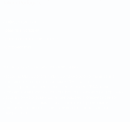
Italiano
Português
Конфиденциальность
Правила и условия
Правила в отношении cookie
Настройки куки
© 1998-2026 УЕФА. Все права защищены
Название UEFA, логотип УЕФА, а также элементы дизайна,
относящиеся к соревнованиям УЕФА, являются
зарегистрированными торговыми марками УЕФА и/или
охраняются авторским правом. Использование этих торговых
марок в коммерческих целях запрещено. Пользуясь сайтом
UEFA.com, вы тем самым соглашаетесь с Правилами и
условиями, а также с Политикой конфиденциальности
информации.