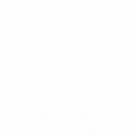
* Исключена до дальнейшего уведомления. <a
href='https://ru.uefa.com/insideuefa/mediaservices/medi
148df8afec70-8ace600b6288-1000--
%D1%84%D0%B8%D1%84%D0%B0-
%D1%83%D0%B5%D1%84%D0%B0-
%D0%B8%D1%81%D0%BA%D0%BB%D1%8E%D1%87%D0%