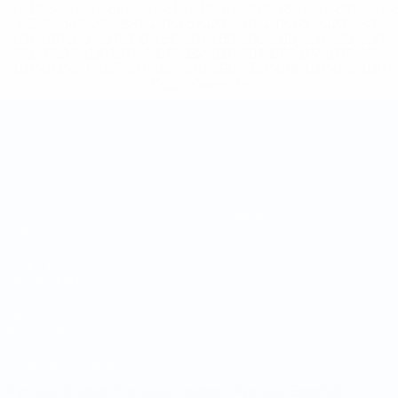
%D1%80%D0%BE%D1%81%D1%81%D0%B8%D0%B8%D1%
%D0%BA%D0%BB%D1%83%D0%B1%D1%8B-%D0%B8-
%D1%81%D0%B1%D0%BE%D1%80%D0%BD%D1%8B%D0%
%D0%B8%D0%B7-%D0%B2%D1%81%D0%B5%D1%85-
%D1%82%D1%83%D1%80%D0%BD%D0%B8%D1%80%D0%
>Подробнее</a>
Чемпионат мира по футзалу
Матчи
Команды
Жеребьевки
Новости
Группы
О турнире
Стат.
САЙТЫ
СЕТИ УЕФА
UEFA.com
Фонд УЕФА
СМЕНИТЬ ЯЗЫК
Русский
English
Français
Deutsch
Русский
Español