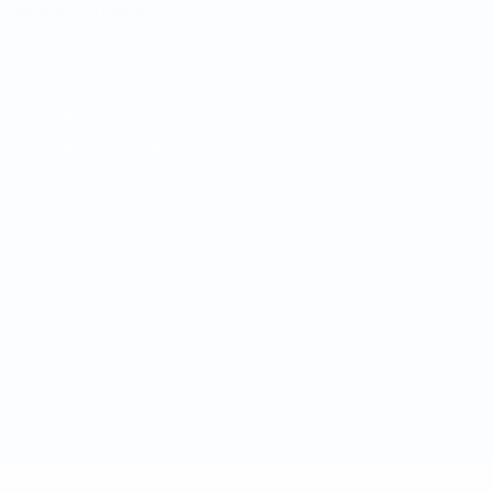
Italiano
Português
Конфиденциальность
Правила и условия
Правила в отношении cookie
Настройки куки
© 1998-2026 УЕФА. Все права защищены
Название UEFA, логотип УЕФА, а также элементы дизайна,
относящиеся к соревнованиям УЕФА, являются
зарегистрированными торговыми марками УЕФА и/или
охраняются авторским правом. Использование этих торговых
марок в коммерческих целях запрещено. Пользуясь сайтом
UEFA.com, вы тем самым соглашаетесь с Правилами и
условиями, а также с Политикой конфиденциальности
информации.