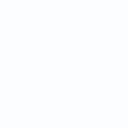
Команды
Новости
О турнире
Português