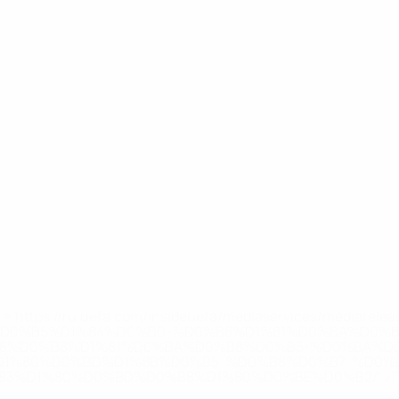
='https://ru.uefa.com/insideuefa/mediaservices/mediarel
%D0%B5%D1%84%D0%B0-%D0%B8%D1%81%D0%BA%D0%B
B8%D0%B8%D1%81%D0%BA%D0%B8%D0%B5-%D0%BA%D0
D1%80%D0%BD%D1%8B%D0%B5-%D0%B8%D0%B7-%D0%B
83%D1%80%D0%BD%D0%B8%D1%80%D0%BE%D0%B2/' >По