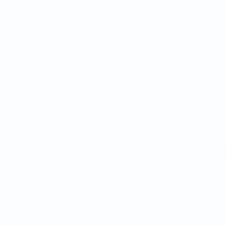
Чемпионат мира по футзалу
Матчи
Жеребьевки
Группы
Стат.
САЙТЫ СЕТИ УЕФА
UEFA.com
Фонд УЕФА
СМЕНИТЬ ЯЗЫК
Русский
English
Français
Deutsch
Русский
Español
Italiano
Конфиденциальность
Правила и условия
Правила в отношении cookie