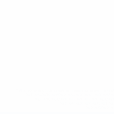
* Исключена до дальнейшего уведомления. <a href
%D1%84%D0%B8%D1%84%D0%B0-%D1%83
%D1%80%D0%BE%D1%81%D1%81%D0%
%D1%81%D0%B1%D0%BE%
%D1%82%D1%