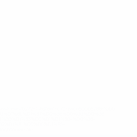
eases/news/0272-148df8afec70-8ace600b6288-1000--
B%D1%8E%D1%87%D0%B8%D0%BB%D0%B8-
%BB%D1%83%D0%B1%D1%8B-%D0%B8-
2%D1%81%D0%B5%D1%85-
дробнее</a>