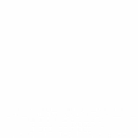
* Исключена до дальнейшего уведомления. <a
href='https://ru.uefa.com/insideuefa/mediaservices/medi
148df8afec70-8ace600b6288-1000--
%D1%84%D0%B8%D1%84%D0%B0-
%D1%83%D0%B5%D1%84%D0%B0-
%D0%B8%D1%81%D0%BA%D0%BB%D1%8E%D1%87%D0%