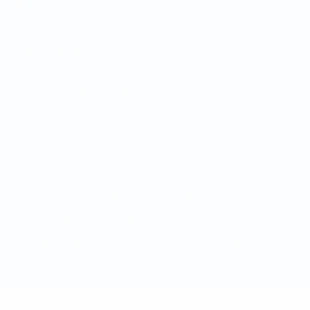
Italiano
Português
Конфиденциальность
Правила и условия
Правила в отношении cookie
Настройки куки
© 1998-2026 УЕФА. Все права защищены
Название UEFA, логотип УЕФА, а также элементы дизайна,
относящиеся к соревнованиям УЕФА, являются
зарегистрированными торговыми марками УЕФА и/или
охраняются авторским правом. Использование этих торговых
марок в коммерческих целях запрещено. Пользуясь сайтом
UEFA.com, вы тем самым соглашаетесь с Правилами и
условиями, а также с Политикой конфиденциальности
информации.