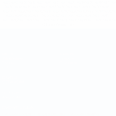
%D1%80%D0%BE%D1%81%D1%81%D0%B8%D0%B8%D1%
%D0%BA%D0%BB%D1%83%D0%B1%D1%8B-%D0%B8-
%D1%81%D0%B1%D0%BE%D1%80%D0%BD%D1%8B%D0%
%D0%B8%D0%B7-%D0%B2%D1%81%D0%B5%D1%85-
%D1%82%D1%83%D1%80%D0%BD%D0%B8%D1%80%D0%
>Подробнее</a>
Чемпионат мира по футзалу
Матчи
Команды
Жеребьевки
Новости
Группы
О турнире
Стат.
САЙТЫ
СЕТИ УЕФА
UEFA.com
Фонд УЕФА
СМЕНИТЬ ЯЗЫК
Русский
English
Français
Deutsch
Русский
Español