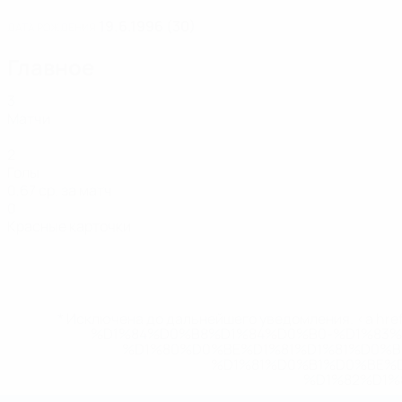
19.6.1996 (30)
ДАТА РОЖДЕНИЯ
Главное
3
Матчи
2
Голы
0,67 ср. за матч
0
Красные карточки
* Исключена до дальнейшего уведомления. <a href
%D1%84%D0%B8%D1%84%D0%B0-%D1%83
%D1%80%D0%BE%D1%81%D1%81%D0%
%D1%81%D0%B1%D0%BE%
%D1%82%D1%