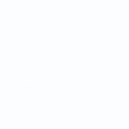
Чемпионат мира по футзалу
Матчи
Жеребьевки
Группы
Стат.
САЙТЫ СЕТИ УЕФА
UEFA.com
Фонд УЕФА
СМЕНИТЬ ЯЗЫК
Русский
English
Français
Deutsch
Русский
Español
Italiano
Конфиденциальность
Правила и условия
Правила в отношении cookie