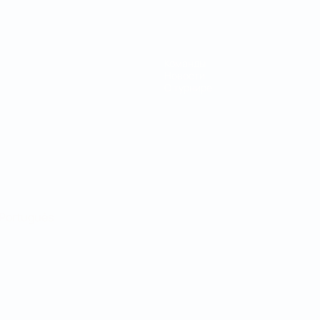
Команды
Новости
О турнире
Português