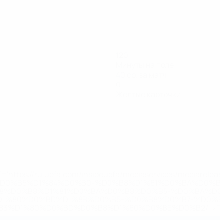
120
Минуты на поле
40 ср. за матч
0
Желтые карточки
='https://ru.uefa.com/insideuefa/mediaservices/mediarel
%D0%B5%D1%84%D0%B0-%D0%B8%D1%81%D0%BA%D0%B
B8%D0%B8%D1%81%D0%BA%D0%B8%D0%B5-%D0%BA%D0
D1%80%D0%BD%D1%8B%D0%B5-%D0%B8%D0%B7-%D0%B
83%D1%80%D0%BD%D0%B8%D1%80%D0%BE%D0%B2/' >По