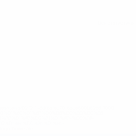
Вся статистика
eases/news/0272-148df8afec70-8ace600b6288-1000--
B%D1%8E%D1%87%D0%B8%D0%BB%D0%B8-
%BB%D1%83%D0%B1%D1%8B-%D0%B8-
2%D1%81%D0%B5%D1%85-
дробнее</a>